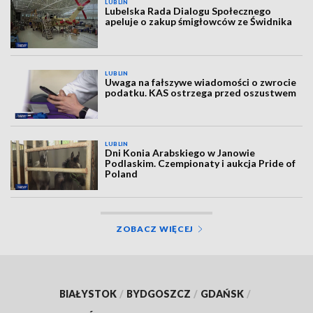
LUBLIN
Lubelska Rada Dialogu Społecznego
apeluje o zakup śmigłowców ze Świdnika
LUBLIN
Uwaga na fałszywe wiadomości o zwrocie
podatku. KAS ostrzega przed oszustwem
LUBLIN
Dni Konia Arabskiego w Janowie
Podlaskim. Czempionaty i aukcja Pride of
Poland
ZOBACZ WIĘCEJ
BIAŁYSTOK
/
BYDGOSZCZ
/
GDAŃSK
/