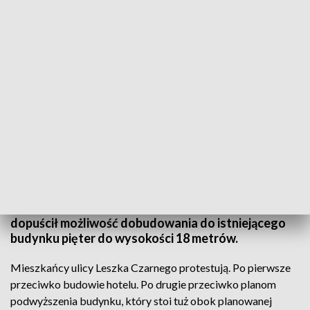
"Nie" dla kolejnych budynków w osiedlu
Mieszkańcy os. Piastowskiego na LSM protestują
przeciwko pomysłowi zmiany miejscowego planu
zagospodarowania przestrzennego przy ul. Leszka
Czarnego w Lublinie. O zmianę planu wystąpił 6 lat
temu właściciel jednej z działek. Urząd Miasta
dopuścił możliwość dobudowania do istniejącego
budynku pięter do wysokości 18 metrów.
Mieszkańcy ulicy Leszka Czarnego protestują. Po pierwsze
przeciwko budowie hotelu. Po drugie przeciwko planom
podwyższenia budynku, który stoi tuż obok planowanej