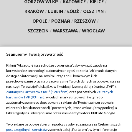
GORZÓW WLKP.
/
KATOWICE
/
KIELCE
/
KRAKÓW
/
LUBLIN
/
ŁÓDŹ
/
OLSZTYN
/
OPOLE
/
POZNAŃ
/
RZESZÓW
/
SZCZECIN
/
WARSZAWA
/
WROCŁAW
Szanujemy Twoją prywatność
Dołącz do nas:
Kliknij "Akceptuję i przechodzę do serwisu", aby wyrazić zgody na
korzystanie z technologii automatycznego śledzenia i zbierania danych,
TVP
dostęp do informacji na Twoim urządzeniu końcowym i ich
Abonament TVP
przechowywanie oraz na przetwarzanie Twoich danych osobowych przez
Regulamin TVP
nas, czyli Telewizję Polską S.A. w likwidacji (zwaną dalej również „TVP”),
Emisja w TVP
Polityka prywatności
Zaufanych Partnerów z IAB* (1201 firm)
oraz pozostałych
Zaufanych
Partnerów TVP (93 firm)
, w celach marketingowych (w tym do
Centrum informacji TVP
Moje zgody
zautomatyzowanego dopasowania reklam do Twoich zainteresowań i
mierzenia ich skuteczności) i pozostałych, które wskazujemy poniżej, a
Naziemna Telewizja Cyfrowa
Pomoc
także zgody na udostępnianie przez nas identyfikatora PPID do Google.
Sklep TVP
Biuro reklamy
Twoje dane osobowe zbierane podczas odwiedzania przez Ciebie naszych
Rada Programowa
Kontakt
poszczególnych serwisów
zwanych dalej „Portalem”, w tym informacje