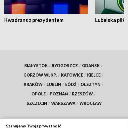
Kwadrans z prezydentem
Lubelska piłk
BIAŁYSTOK
/
BYDGOSZCZ
/
GDAŃSK
/
GORZÓW WLKP.
/
KATOWICE
/
KIELCE
/
KRAKÓW
/
LUBLIN
/
ŁÓDŹ
/
OLSZTYN
/
OPOLE
/
POZNAŃ
/
RZESZÓW
/
SZCZECIN
/
WARSZAWA
/
WROCŁAW
Szanujemy Twoją prywatność