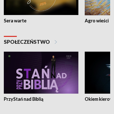
Sera warte
Agro wieści
SPOŁECZEŃSTWO
PrzyStań nad Biblią
Okiem kierow