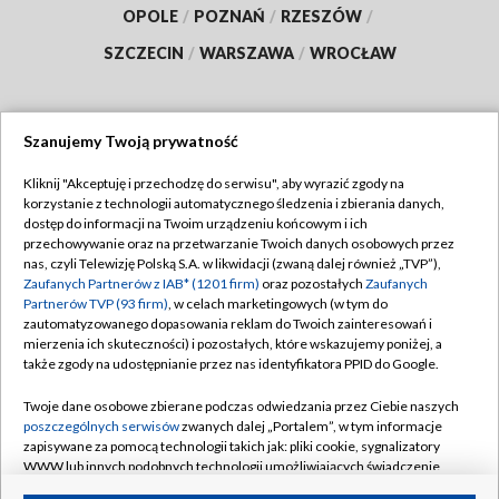
OPOLE
/
POZNAŃ
/
RZESZÓW
/
SZCZECIN
/
WARSZAWA
/
WROCŁAW
Szanujemy Twoją prywatność
Dołącz do nas:
Kliknij "Akceptuję i przechodzę do serwisu", aby wyrazić zgody na
korzystanie z technologii automatycznego śledzenia i zbierania danych,
TVP
dostęp do informacji na Twoim urządzeniu końcowym i ich
Abonament TVP
przechowywanie oraz na przetwarzanie Twoich danych osobowych przez
Regulamin TVP
nas, czyli Telewizję Polską S.A. w likwidacji (zwaną dalej również „TVP”),
Emisja w TVP
Polityka prywatności
Zaufanych Partnerów z IAB* (1201 firm)
oraz pozostałych
Zaufanych
Partnerów TVP (93 firm)
, w celach marketingowych (w tym do
Centrum informacji TVP
Moje zgody
zautomatyzowanego dopasowania reklam do Twoich zainteresowań i
mierzenia ich skuteczności) i pozostałych, które wskazujemy poniżej, a
Naziemna Telewizja Cyfrowa
Pomoc
także zgody na udostępnianie przez nas identyfikatora PPID do Google.
Sklep TVP
Biuro reklamy
Twoje dane osobowe zbierane podczas odwiedzania przez Ciebie naszych
Rada Programowa
Kontakt
poszczególnych serwisów
zwanych dalej „Portalem”, w tym informacje
zapisywane za pomocą technologii takich jak: pliki cookie, sygnalizatory
System NOS
WWW lub innych podobnych technologii umożliwiających świadczenie
dopasowanych i bezpiecznych usług, personalizację treści oraz reklam,
Informacje o nadawcy
Kanały