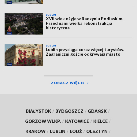
LUBLIN
XVII wiek ożyje w Radzyniu Podlaskim.
Przed nami wielka rekonstrukcja
historyczna
LUBLIN
Lublin przyciąga coraz więcej turystów.
Zagraniczni goście odkrywają miasto
ZOBACZ WIĘCEJ
BIAŁYSTOK
/
BYDGOSZCZ
/
GDAŃSK
/
GORZÓW WLKP.
/
KATOWICE
/
KIELCE
/
KRAKÓW
/
LUBLIN
/
ŁÓDŹ
/
OLSZTYN
/