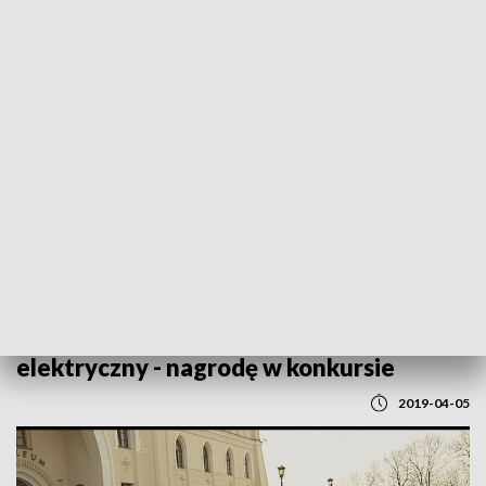
POWRÓT DO
LUBLIN
TVP REGIONY
Miejscy urzędnicy testują samochód
elektryczny - nagrodę w konkursie
2019-04-05