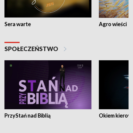
Sera warte
Agro wieści
SPOŁECZEŃSTWO
PrzyStań nad Biblią
Okiem kierow