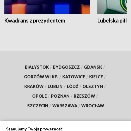
Kwadrans z prezydentem
Lubelska piłk
BIAŁYSTOK
/
BYDGOSZCZ
/
GDAŃSK
/
GORZÓW WLKP.
/
KATOWICE
/
KIELCE
/
KRAKÓW
/
LUBLIN
/
ŁÓDŹ
/
OLSZTYN
/
OPOLE
/
POZNAŃ
/
RZESZÓW
/
SZCZECIN
/
WARSZAWA
/
WROCŁAW
Szanujemy Twoją prywatność