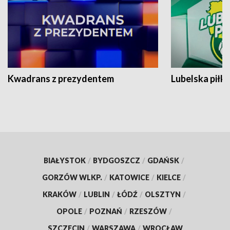
Kwadrans z prezydentem
Lubelska piłk
BIAŁYSTOK
/
BYDGOSZCZ
/
GDAŃSK
/
GORZÓW WLKP.
/
KATOWICE
/
KIELCE
/
KRAKÓW
/
LUBLIN
/
ŁÓDŹ
/
OLSZTYN
/
OPOLE
/
POZNAŃ
/
RZESZÓW
/
SZCZECIN
/
WARSZAWA
/
WROCŁAW