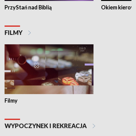
PrzyStań nad Biblią
Okiem kierow
FILMY
Filmy
WYPOCZYNEK I REKREACJA