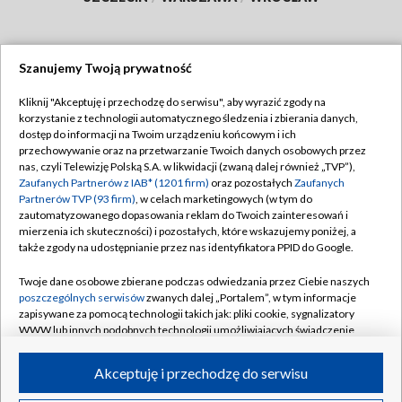
Szanujemy Twoją prywatność
Dołącz do nas:
Kliknij "Akceptuję i przechodzę do serwisu", aby wyrazić zgody na
korzystanie z technologii automatycznego śledzenia i zbierania danych,
TVP
dostęp do informacji na Twoim urządzeniu końcowym i ich
Abonament TVP
przechowywanie oraz na przetwarzanie Twoich danych osobowych przez
Regulamin TVP
nas, czyli Telewizję Polską S.A. w likwidacji (zwaną dalej również „TVP”),
Emisja w TVP
Polityka prywatności
Zaufanych Partnerów z IAB* (1201 firm)
oraz pozostałych
Zaufanych
Partnerów TVP (93 firm)
, w celach marketingowych (w tym do
Centrum informacji TVP
Moje zgody
zautomatyzowanego dopasowania reklam do Twoich zainteresowań i
mierzenia ich skuteczności) i pozostałych, które wskazujemy poniżej, a
Naziemna Telewizja Cyfrowa
Pomoc
także zgody na udostępnianie przez nas identyfikatora PPID do Google.
Sklep TVP
Biuro reklamy
Twoje dane osobowe zbierane podczas odwiedzania przez Ciebie naszych
Rada Programowa
Kontakt
poszczególnych serwisów
zwanych dalej „Portalem”, w tym informacje
zapisywane za pomocą technologii takich jak: pliki cookie, sygnalizatory
System NOS
WWW lub innych podobnych technologii umożliwiających świadczenie
dopasowanych i bezpiecznych usług, personalizację treści oraz reklam,
Informacje o nadawcy
Kanały
udostępnianie funkcji mediów społecznościowych oraz analizowanie
Akceptuję i przechodzę do serwisu
ruchu w Internecie.
Program dla prasy
©2026 Telewizja Polska S.A. w likwidacji