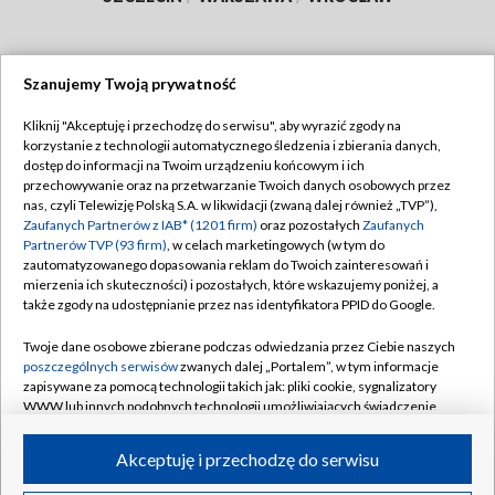
Szanujemy Twoją prywatność
Dołącz do nas:
Kliknij "Akceptuję i przechodzę do serwisu", aby wyrazić zgody na
korzystanie z technologii automatycznego śledzenia i zbierania danych,
TVP
dostęp do informacji na Twoim urządzeniu końcowym i ich
Abonament TVP
przechowywanie oraz na przetwarzanie Twoich danych osobowych przez
Regulamin TVP
nas, czyli Telewizję Polską S.A. w likwidacji (zwaną dalej również „TVP”),
Emisja w TVP
Polityka prywatności
Zaufanych Partnerów z IAB* (1201 firm)
oraz pozostałych
Zaufanych
Partnerów TVP (93 firm)
, w celach marketingowych (w tym do
Centrum informacji TVP
Moje zgody
zautomatyzowanego dopasowania reklam do Twoich zainteresowań i
mierzenia ich skuteczności) i pozostałych, które wskazujemy poniżej, a
Naziemna Telewizja Cyfrowa
Pomoc
także zgody na udostępnianie przez nas identyfikatora PPID do Google.
Sklep TVP
Biuro reklamy
Twoje dane osobowe zbierane podczas odwiedzania przez Ciebie naszych
Rada Programowa
Kontakt
poszczególnych serwisów
zwanych dalej „Portalem”, w tym informacje
zapisywane za pomocą technologii takich jak: pliki cookie, sygnalizatory
System NOS
WWW lub innych podobnych technologii umożliwiających świadczenie
dopasowanych i bezpiecznych usług, personalizację treści oraz reklam,
Informacje o nadawcy
Kanały
udostępnianie funkcji mediów społecznościowych oraz analizowanie
Akceptuję i przechodzę do serwisu
ruchu w Internecie.
Program dla prasy
©2026 Telewizja Polska S.A. w likwidacji