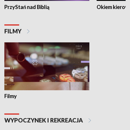
PrzyStań nad Biblią
Okiem kierow
FILMY
Filmy
WYPOCZYNEK I REKREACJA