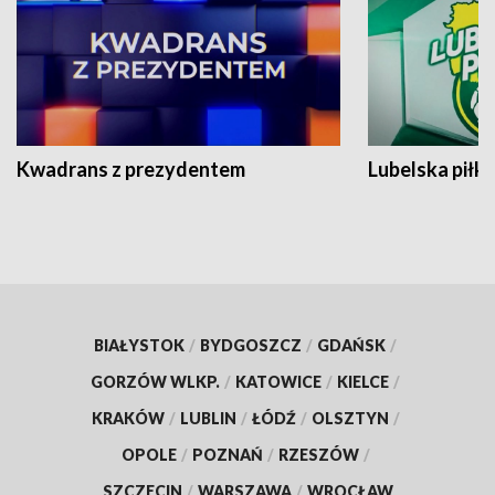
Kwadrans z prezydentem
Lubelska piłk
BIAŁYSTOK
/
BYDGOSZCZ
/
GDAŃSK
/
GORZÓW WLKP.
/
KATOWICE
/
KIELCE
/
KRAKÓW
/
LUBLIN
/
ŁÓDŹ
/
OLSZTYN
/
OPOLE
/
POZNAŃ
/
RZESZÓW
/
SZCZECIN
/
WARSZAWA
/
WROCŁAW