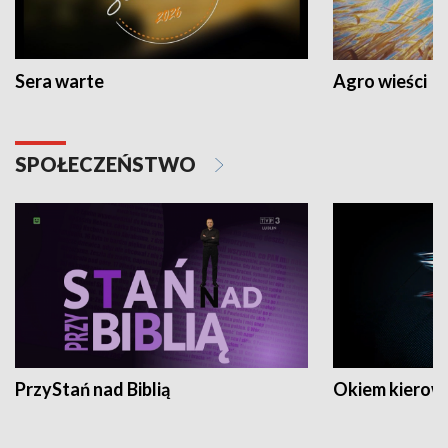
Sera warte
Agro wieści
SPOŁECZEŃSTWO
PrzyStań nad Biblią
Okiem kierow