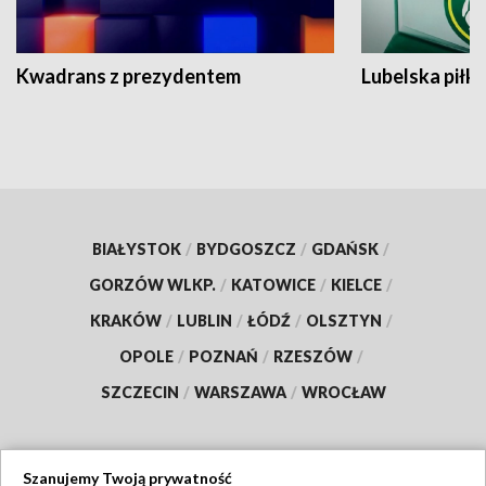
Kwadrans z prezydentem
Lubelska piłk
BIAŁYSTOK
/
BYDGOSZCZ
/
GDAŃSK
/
GORZÓW WLKP.
/
KATOWICE
/
KIELCE
/
KRAKÓW
/
LUBLIN
/
ŁÓDŹ
/
OLSZTYN
/
OPOLE
/
POZNAŃ
/
RZESZÓW
/
SZCZECIN
/
WARSZAWA
/
WROCŁAW
Szanujemy Twoją prywatność