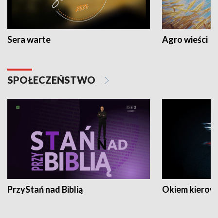
Sera warte
Agro wieści
SPOŁECZEŃSTWO
PrzyStań nad Biblią
Okiem kierow