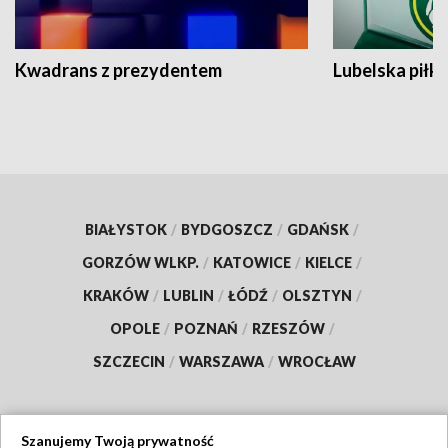
Kwadrans z prezydentem
Lubelska piłk
BIAŁYSTOK
/
BYDGOSZCZ
/
GDAŃSK
/
GORZÓW WLKP.
/
KATOWICE
/
KIELCE
/
KRAKÓW
/
LUBLIN
/
ŁÓDŹ
/
OLSZTYN
/
OPOLE
/
POZNAŃ
/
RZESZÓW
/
SZCZECIN
/
WARSZAWA
/
WROCŁAW
Szanujemy Twoją prywatność