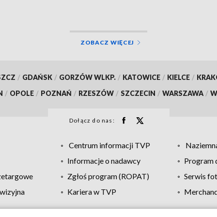
ZOBACZ WIĘCEJ
SZCZ
/
GDAŃSK
/
GORZÓW WLKP.
/
KATOWICE
/
KIELCE
/
KRA
N
/
OPOLE
/
POZNAŃ
/
RZESZÓW
/
SZCZECIN
/
WARSZAWA
/
W
Dołącz do nas:
Centrum informacji TVP
Naziemna
Informacje o nadawcy
Program d
zetargowe
Zgłoś program (ROPAT)
Serwis fo
wizyjna
Kariera w TVP
Merchandi