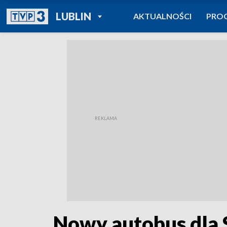
POWRÓT DO
LUBLIN
AKTUALNOŚCI
PRO
TVP REGIONY
Nowy autobus dla 