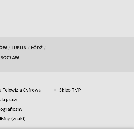
KÓW
/
LUBLIN
/
ŁÓDŹ
/
ROCŁAW
 Telewizja Cyfrowa
Sklep TVP
la prasy
tograficzny
sing (znaki)