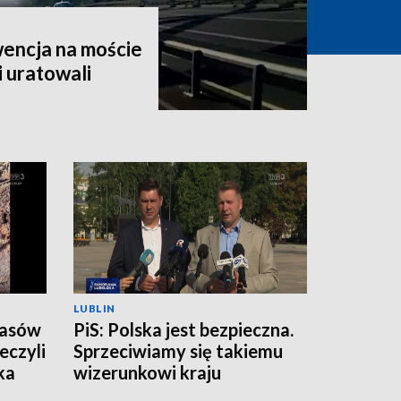
encja na moście
i uratowali
LUBLIN
zasów
PiS: Polska jest bezpieczna.
eczyli
Sprzeciwiamy się takiemu
ka
wizerunkowi kraju