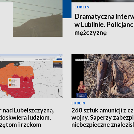
LUBLIN
Dramatyczna interw
w Lublinie. Policjanc
mężczyznę
LUBLIN
 nad Lubelszczyzną.
260 sztuk amunicji z c
doskwiera ludziom,
wojny. Saperzy zabezpi
zętom i rzekom
niebezpieczne znalezis