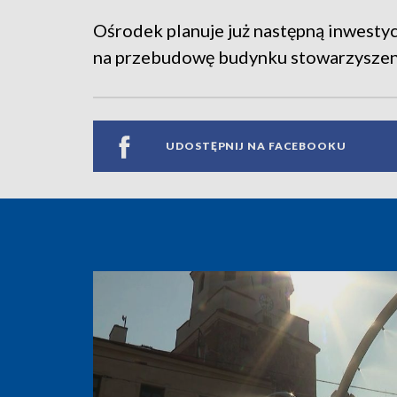
Ośrodek planuje już następną inwestyc
na przebudowę budynku stowarzyszen
UDOSTĘPNIJ NA FACEBOOKU