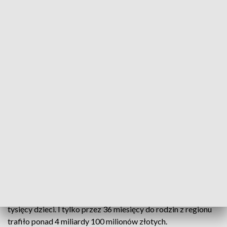
Trzy lata "500+"
Są najnowsze dane dotyczące realizacji rządowego
programu „Rodzina 500 plus”. To przede wszystkim
więcej urodzeń, skuteczna walka z ubóstwem i
poprawa sytuacji materialnej polskich rodzin.
Szczegółowe dane zaprezentował dziś Lubelski
Urząd Wojewódzki.
Trzy lata programu "Rodzina 500+". W tym czasie na
Lubelszczyźnie świadczeniem zostało objętych blisko 215
tysięcy dzieci. I tylko przez 36 miesięcy do rodzin z regionu
trafiło ponad 4 miliardy 100 milionów złotych.