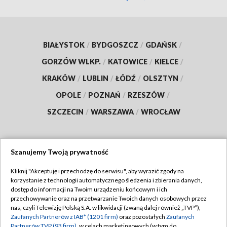
BIAŁYSTOK
/
BYDGOSZCZ
/
GDAŃSK
/
GORZÓW WLKP.
/
KATOWICE
/
KIELCE
/
KRAKÓW
/
LUBLIN
/
ŁÓDŹ
/
OLSZTYN
/
OPOLE
/
POZNAŃ
/
RZESZÓW
/
SZCZECIN
/
WARSZAWA
/
WROCŁAW
Szanujemy Twoją prywatność
Dołącz do nas:
Kliknij "Akceptuję i przechodzę do serwisu", aby wyrazić zgody na
korzystanie z technologii automatycznego śledzenia i zbierania danych,
TVP
dostęp do informacji na Twoim urządzeniu końcowym i ich
Abonament TVP
przechowywanie oraz na przetwarzanie Twoich danych osobowych przez
Regulamin TVP
nas, czyli Telewizję Polską S.A. w likwidacji (zwaną dalej również „TVP”),
Emisja w TVP
Polityka prywatności
Zaufanych Partnerów z IAB* (1201 firm)
oraz pozostałych
Zaufanych
Partnerów TVP (93 firm)
, w celach marketingowych (w tym do