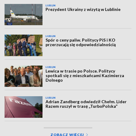
LUBLIN
Prezydent Ukrainy z wizytą w Lublinie
LUBLIN
Spór o ceny paliw. Politycy PiS i KO
przerzucają się odpowiedzialnością
LUBLIN
Lewica w trasie po Polsce. Politycy
spotkali się z mieszkańcami Kazimierza
Dolnego
LUBLIN
Adrian Zandberg odwiedził Chełm. Lider
Razem ruszył w trasę „TurboPolska”
ZOBACZ WIĘCEJ