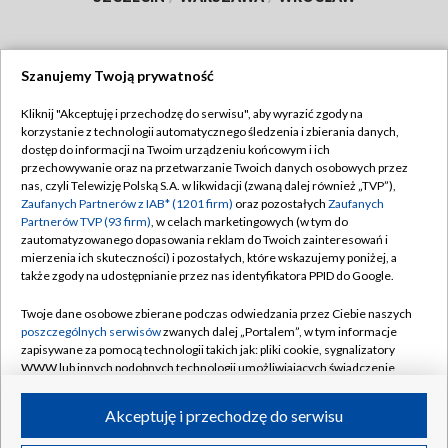
Szanujemy Twoją prywatność
Dołącz do nas:
Kliknij "Akceptuję i przechodzę do serwisu", aby wyrazić zgody na
korzystanie z technologii automatycznego śledzenia i zbierania danych,
TVP
dostęp do informacji na Twoim urządzeniu końcowym i ich
Abonament TVP
przechowywanie oraz na przetwarzanie Twoich danych osobowych przez
Regulamin TVP
nas, czyli Telewizję Polską S.A. w likwidacji (zwaną dalej również „TVP”),
Emisja w TVP
Polityka prywatności
Zaufanych Partnerów z IAB* (1201 firm)
oraz pozostałych
Zaufanych
Partnerów TVP (93 firm)
, w celach marketingowych (w tym do
Centrum informacji TVP
Moje zgody
zautomatyzowanego dopasowania reklam do Twoich zainteresowań i
mierzenia ich skuteczności) i pozostałych, które wskazujemy poniżej, a
Naziemna Telewizja Cyfrowa
Pomoc
także zgody na udostępnianie przez nas identyfikatora PPID do Google.
Sklep TVP
Biuro reklamy
Twoje dane osobowe zbierane podczas odwiedzania przez Ciebie naszych
Rada Programowa
Kontakt
poszczególnych serwisów
zwanych dalej „Portalem”, w tym informacje
zapisywane za pomocą technologii takich jak: pliki cookie, sygnalizatory
System NOS
WWW lub innych podobnych technologii umożliwiających świadczenie
dopasowanych i bezpiecznych usług, personalizację treści oraz reklam,
Informacje o nadawcy
Kanały
udostępnianie funkcji mediów społecznościowych oraz analizowanie
Akceptuję i przechodzę do serwisu
ruchu w Internecie.
Program dla prasy
©2026 Telewizja Polska S.A. w likwidacji