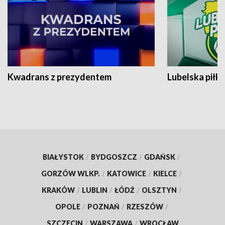
Kwadrans z prezydentem
Lubelska piłk
BIAŁYSTOK
/
BYDGOSZCZ
/
GDAŃSK
/
GORZÓW WLKP.
/
KATOWICE
/
KIELCE
/
KRAKÓW
/
LUBLIN
/
ŁÓDŹ
/
OLSZTYN
/
OPOLE
/
POZNAŃ
/
RZESZÓW
/
SZCZECIN
/
WARSZAWA
/
WROCŁAW