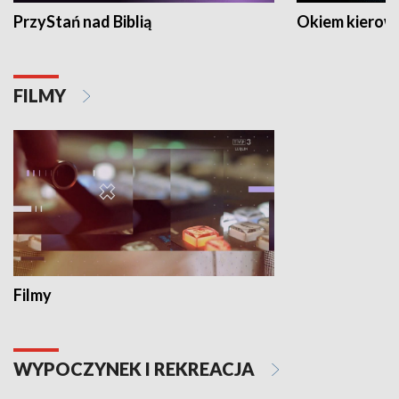
PrzyStań nad Biblią
Okiem kierow
FILMY
Filmy
WYPOCZYNEK I REKREACJA