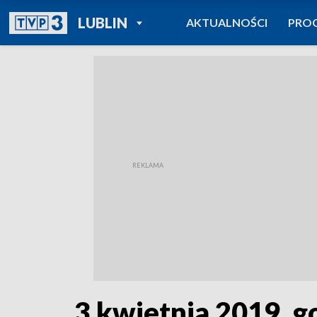
POWRÓT DO
LUBLIN
AKTUALNOŚCI
PRO
TVP REGIONY
3 kwietnia 2019, g