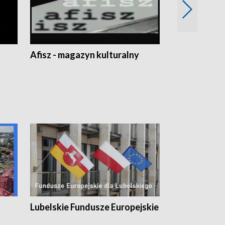
Afisz - magazyn kulturalny
Zobacz, co s
Lubelskie Fundusze Europejskie