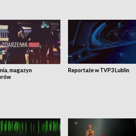
nia, magazyn
Reportaże w TVP3 Lublin
erów