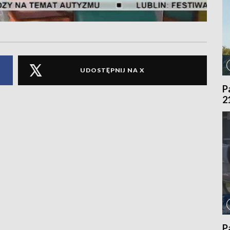
UDOSTĘPNIJ NA X
P
2
P