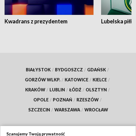
Kwadrans z prezydentem
Lubelska piłk
BIAŁYSTOK
/
BYDGOSZCZ
/
GDAŃSK
/
GORZÓW WLKP.
/
KATOWICE
/
KIELCE
/
KRAKÓW
/
LUBLIN
/
ŁÓDŹ
/
OLSZTYN
/
OPOLE
/
POZNAŃ
/
RZESZÓW
/
SZCZECIN
/
WARSZAWA
/
WROCŁAW
Szanujemy Twoją prywatność