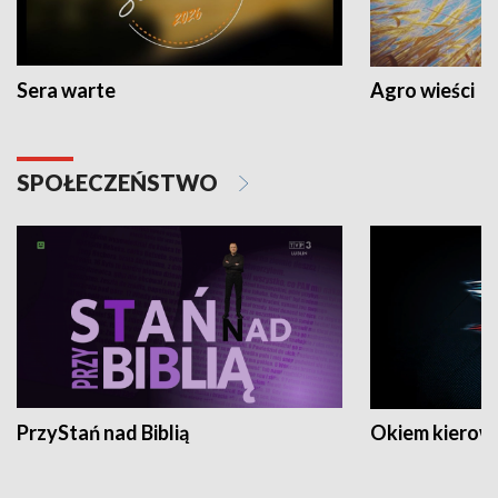
Sera warte
Agro wieści
SPOŁECZEŃSTWO
PrzyStań nad Biblią
Okiem kierow