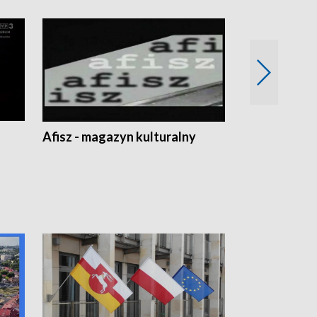
Afisz - magazyn kulturalny
Zobacz, co s