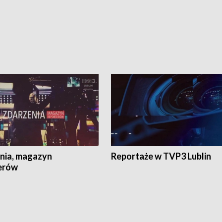
nia, magazyn
Reportaże w TVP3 Lublin
erów