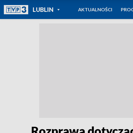
POWRÓT DO
LUBLIN
AKTUALNOŚCI
PRO
TVP REGIONY
Rozprawa dotycząc