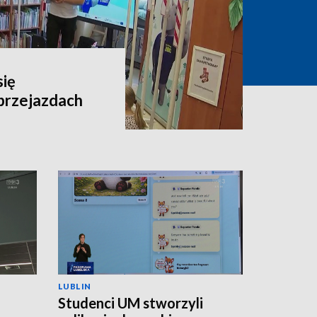
się
przejazdach
LUBLIN
Studenci UM stworzyli