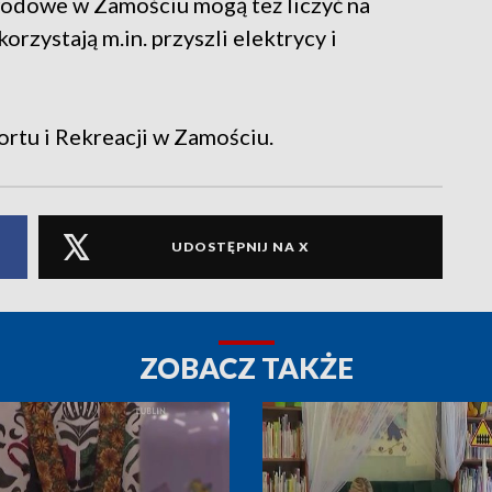
wodowe w Zamościu mogą też liczyć na
rzystają m.in. przyszli elektrycy i
ortu i Rekreacji w Zamościu.
UDOSTĘPNIJ NA X
ZOBACZ TAKŻE