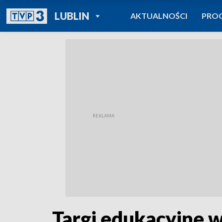
POWRÓT DO
LUBLIN
AKTUALNOŚCI
PRO
TVP REGIONY
Targi edukacyjne 