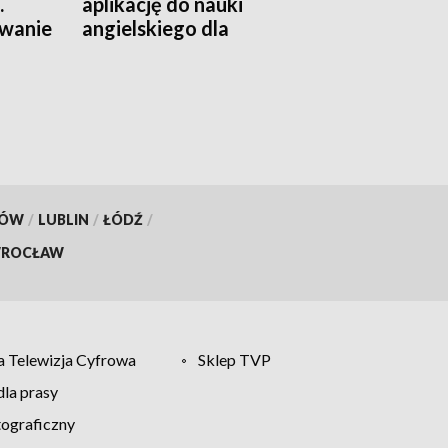
.
aplikację do nauki
wanie
angielskiego dla
najmłodszych
KÓW
/
LUBLIN
/
ŁÓDŹ
/
ROCŁAW
 Telewizja Cyfrowa
Sklep TVP
la prasy
tograficzny