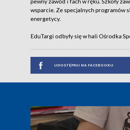
pewny zawód i fach w ręku. Szkoły za
wsparcie. Ze specjalnych programów sko
energetycy.
EduTargi odbyły się w hali Ośrodka Sp
UDOSTĘPNIJ NA FACEBOOKU