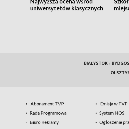
Najwyższa ocena wśród
Szkoł
uniwersytetów klasycznych
miejs
kand
BIAŁYSTOK
/
BYDGO
OLSZTY
Abonament TVP
Emisja w TVP
Rada Programowa
System NOS
Biuro Reklamy
Ogłoszenie pr