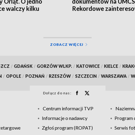
y Orląt. O jedno
dokumentów na UMCS
ce walczy kilku
Rekordowe zaintereso
ydatów
studiami
ZOBACZ WIĘCEJ
SZCZ
/
GDAŃSK
/
GORZÓW WLKP.
/
KATOWICE
/
KIELCE
/
KRA
N
/
OPOLE
/
POZNAŃ
/
RZESZÓW
/
SZCZECIN
/
WARSZAWA
/
W
Dołącz do nas:
Centrum informacji TVP
Naziemna
Informacje o nadawcy
Program d
zetargowe
Zgłoś program (ROPAT)
Serwis fo