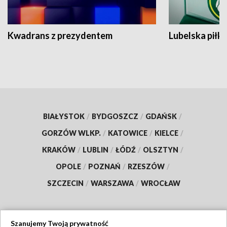
Kwadrans z prezydentem
Lubelska piłk
BIAŁYSTOK
/
BYDGOSZCZ
/
GDAŃSK
/
GORZÓW WLKP.
/
KATOWICE
/
KIELCE
/
KRAKÓW
/
LUBLIN
/
ŁÓDŹ
/
OLSZTYN
/
OPOLE
/
POZNAŃ
/
RZESZÓW
/
SZCZECIN
/
WARSZAWA
/
WROCŁAW
Szanujemy Twoją prywatność