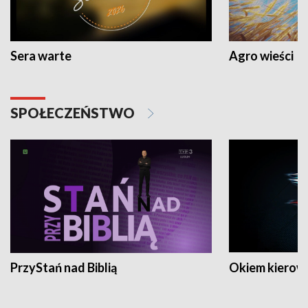
Sera warte
Agro wieści
SPOŁECZEŃSTWO
PrzyStań nad Biblią
Okiem kierow