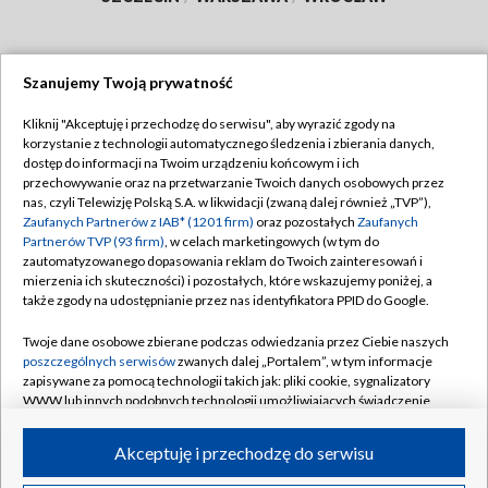
Szanujemy Twoją prywatność
Dołącz do nas:
Kliknij "Akceptuję i przechodzę do serwisu", aby wyrazić zgody na
korzystanie z technologii automatycznego śledzenia i zbierania danych,
TVP
dostęp do informacji na Twoim urządzeniu końcowym i ich
Abonament TVP
przechowywanie oraz na przetwarzanie Twoich danych osobowych przez
Regulamin TVP
nas, czyli Telewizję Polską S.A. w likwidacji (zwaną dalej również „TVP”),
Emisja w TVP
Polityka prywatności
Zaufanych Partnerów z IAB* (1201 firm)
oraz pozostałych
Zaufanych
Partnerów TVP (93 firm)
, w celach marketingowych (w tym do
Centrum informacji TVP
Moje zgody
zautomatyzowanego dopasowania reklam do Twoich zainteresowań i
mierzenia ich skuteczności) i pozostałych, które wskazujemy poniżej, a
Naziemna Telewizja Cyfrowa
Pomoc
także zgody na udostępnianie przez nas identyfikatora PPID do Google.
Sklep TVP
Biuro reklamy
Twoje dane osobowe zbierane podczas odwiedzania przez Ciebie naszych
Rada Programowa
Kontakt
poszczególnych serwisów
zwanych dalej „Portalem”, w tym informacje
zapisywane za pomocą technologii takich jak: pliki cookie, sygnalizatory
System NOS
WWW lub innych podobnych technologii umożliwiających świadczenie
dopasowanych i bezpiecznych usług, personalizację treści oraz reklam,
Informacje o nadawcy
Kanały
udostępnianie funkcji mediów społecznościowych oraz analizowanie
Akceptuję i przechodzę do serwisu
ruchu w Internecie.
Program dla prasy
©2026 Telewizja Polska S.A. w likwidacji