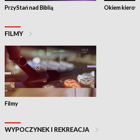
PrzyStań nad Biblią
Okiem kierow
FILMY
Filmy
WYPOCZYNEK I REKREACJA