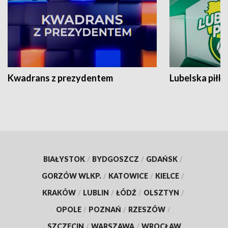
Kwadrans z prezydentem
Lubelska piłk
BIAŁYSTOK
/
BYDGOSZCZ
/
GDAŃSK
/
GORZÓW WLKP.
/
KATOWICE
/
KIELCE
/
KRAKÓW
/
LUBLIN
/
ŁÓDŹ
/
OLSZTYN
/
OPOLE
/
POZNAŃ
/
RZESZÓW
/
SZCZECIN
/
WARSZAWA
/
WROCŁAW