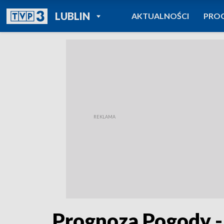
POWRÓT DO
LUBLIN
AKTUALNOŚCI
PRO
TVP REGIONY
Prognoza Pogody -