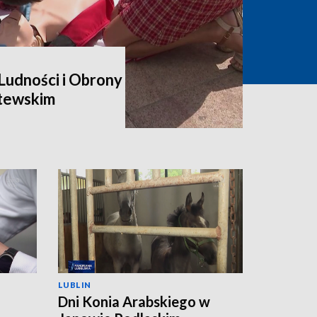
udności i Obrony
itewskim
LUBLIN
Dni Konia Arabskiego w