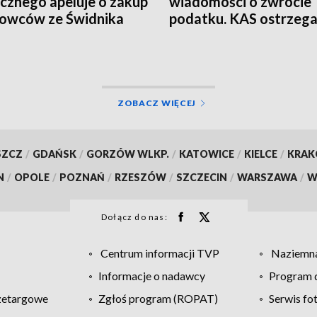
cznego apeluje o zakup
wiadomości o zwrocie
owców ze Świdnika
podatku. KAS ostrzeg
przed oszustwem
ZOBACZ WIĘCEJ
SZCZ
/
GDAŃSK
/
GORZÓW WLKP.
/
KATOWICE
/
KIELCE
/
KRA
N
/
OPOLE
/
POZNAŃ
/
RZESZÓW
/
SZCZECIN
/
WARSZAWA
/
W
Dołącz do nas:
Centrum informacji TVP
Naziemna
Informacje o nadawcy
Program d
zetargowe
Zgłoś program (ROPAT)
Serwis fo