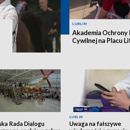
LUBLIN
Akademia Ochrony L
Cywilnej na Placu L
LUBLIN
ska Rada Dialogu
Uwaga na fałszywe