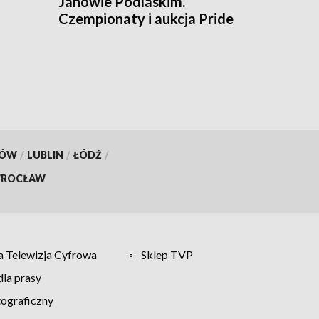
Janowie Podlaskim.
a
Czempionaty i aukcja Pride
of Poland
KÓW
/
LUBLIN
/
ŁÓDŹ
/
ROCŁAW
 Telewizja Cyfrowa
Sklep TVP
la prasy
tograficzny