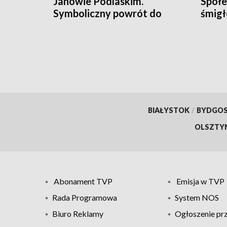
Janowie Podlaskim.
Społe
Symboliczny powrót do
śmigł
przeszłości
BIAŁYSTOK
/
BYDGO
OLSZTY
Abonament TVP
Emisja w TVP
Rada Programowa
System NOS
Biuro Reklamy
Ogłoszenie pr