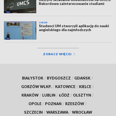
Rekordowe zainteresowanie studiami
LUBLIN
Studenci UM stworzyli aplikację do nauki
angielskiego dla najmłodszych
ZOBACZ WIĘCEJ
BIAŁYSTOK
/
BYDGOSZCZ
/
GDAŃSK
/
GORZÓW WLKP.
/
KATOWICE
/
KIELCE
/
KRAKÓW
/
LUBLIN
/
ŁÓDŹ
/
OLSZTYN
/
OPOLE
/
POZNAŃ
/
RZESZÓW
/
SZCZECIN
/
WARSZAWA
/
WROCŁAW