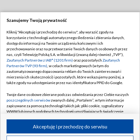
Szanujemy Twoją prywatność
Dołącz do nas:
Kliknij "Akceptuję i przechodzę do serwisu", aby wyrazić zgody na
korzystanie z technologii automatycznego śledzenia i zbierania danych,
TVP
dostęp do informacji na Twoim urządzeniu końcowym i ich
Abonament TVP
przechowywanie oraz na przetwarzanie Twoich danych osobowych przez
Regulamin TVP
nas, czyli Telewizję Polską S.A. w likwidacji (zwaną dalej również „TVP”),
Emisja w TVP
Polityka prywatności
Zaufanych Partnerów z IAB* (1201 firm)
oraz pozostałych
Zaufanych
Partnerów TVP (93 firm)
, w celach marketingowych (w tym do
Centrum informacji TVP
Moje zgody
zautomatyzowanego dopasowania reklam do Twoich zainteresowań i
mierzenia ich skuteczności) i pozostałych, które wskazujemy poniżej, a
Naziemna Telewizja Cyfrowa
Pomoc
także zgody na udostępnianie przez nas identyfikatora PPID do Google.
Sklep TVP
Biuro reklamy
Twoje dane osobowe zbierane podczas odwiedzania przez Ciebie naszych
Rada Programowa
Kontakt
poszczególnych serwisów
zwanych dalej „Portalem”, w tym informacje
zapisywane za pomocą technologii takich jak: pliki cookie, sygnalizatory
System NOS
WWW lub innych podobnych technologii umożliwiających świadczenie
dopasowanych i bezpiecznych usług, personalizację treści oraz reklam,
Informacje o nadawcy
Kanały
udostępnianie funkcji mediów społecznościowych oraz analizowanie
Akceptuję i przechodzę do serwisu
ruchu w Internecie.
Program dla prasy
©2026 Telewizja Polska S.A. w likwidacji
Biuro Reklamy