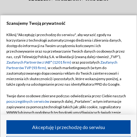
Szanujemy Twoją prywatność
Dołącz do nas:
Kliknij "Akceptuję i przechodzę do serwisu", aby wyrazić zgody na
korzystanie z technologii automatycznego śledzenia i zbierania danych,
TVP
dostęp do informacji na Twoim urządzeniu końcowym i ich
Abonament TVP
przechowywanie oraz na przetwarzanie Twoich danych osobowych przez
Regulamin TVP
nas, czyli Telewizję Polską S.A. w likwidacji (zwaną dalej również „TVP”),
Emisja w TVP
Polityka prywatności
Zaufanych Partnerów z IAB* (1201 firm)
oraz pozostałych
Zaufanych
Partnerów TVP (93 firm)
, w celach marketingowych (w tym do
Centrum informacji TVP
Moje zgody
zautomatyzowanego dopasowania reklam do Twoich zainteresowań i
mierzenia ich skuteczności) i pozostałych, które wskazujemy poniżej, a
Naziemna Telewizja Cyfrowa
Pomoc
także zgody na udostępnianie przez nas identyfikatora PPID do Google.
Sklep TVP
Biuro reklamy
Twoje dane osobowe zbierane podczas odwiedzania przez Ciebie naszych
Rada Programowa
Kontakt
poszczególnych serwisów
zwanych dalej „Portalem”, w tym informacje
zapisywane za pomocą technologii takich jak: pliki cookie, sygnalizatory
System NOS
WWW lub innych podobnych technologii umożliwiających świadczenie
dopasowanych i bezpiecznych usług, personalizację treści oraz reklam,
Informacje o nadawcy
Kanały
udostępnianie funkcji mediów społecznościowych oraz analizowanie
Akceptuję i przechodzę do serwisu
ruchu w Internecie.
Program dla prasy
©2026 Telewizja Polska S.A. w likwidacji