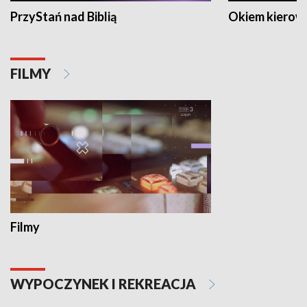
PrzyStań nad Biblią
Okiem kierow
FILMY
Filmy
WYPOCZYNEK I REKREACJA