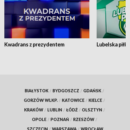
Kwadrans z prezydentem
Lubelska piłk
BIAŁYSTOK
/
BYDGOSZCZ
/
GDAŃSK
/
GORZÓW WLKP.
/
KATOWICE
/
KIELCE
/
KRAKÓW
/
LUBLIN
/
ŁÓDŹ
/
OLSZTYN
/
OPOLE
/
POZNAŃ
/
RZESZÓW
/
SZCZECIN
/
WARSZAWA
/
WROCŁAW