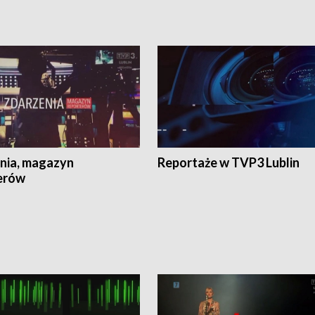
nia, magazyn
Reportaże w TVP3 Lublin
erów