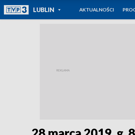
POWRÓT DO
LUBLIN
AKTUALNOŚCI
PRO
TVP REGIONY
28 marca 2019, g. 