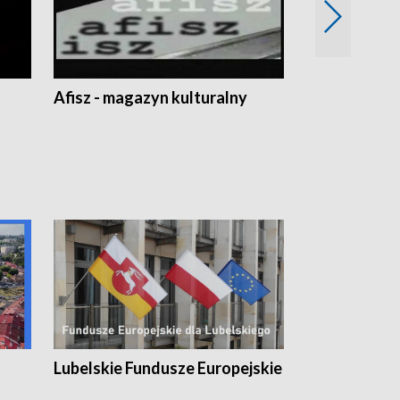
Afisz - magazyn kulturalny
Zobacz, co s
Lubelskie Fundusze Europejskie