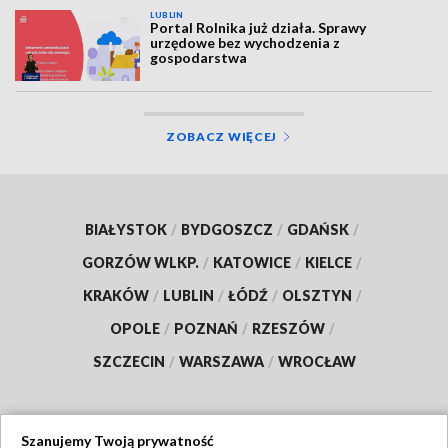
LUBLIN
Portal Rolnika już działa. Sprawy
urzędowe bez wychodzenia z
gospodarstwa
ZOBACZ WIĘCEJ
BIAŁYSTOK
/
BYDGOSZCZ
/
GDAŃSK
/
GORZÓW WLKP.
/
KATOWICE
/
KIELCE
/
KRAKÓW
/
LUBLIN
/
ŁÓDŹ
/
OLSZTYN
/
OPOLE
/
POZNAŃ
/
RZESZÓW
/
SZCZECIN
/
WARSZAWA
/
WROCŁAW
Szanujemy Twoją prywatność