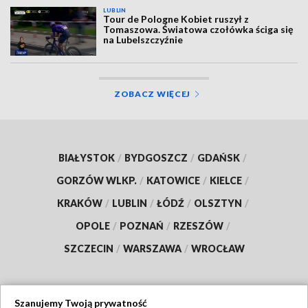
LUBLIN
Tour de Pologne Kobiet ruszył z
Tomaszowa. Światowa czołówka ściga się
na Lubelszczyźnie
ZOBACZ WIĘCEJ
BIAŁYSTOK
/
BYDGOSZCZ
/
GDAŃSK
/
GORZÓW WLKP.
/
KATOWICE
/
KIELCE
/
KRAKÓW
/
LUBLIN
/
ŁÓDŹ
/
OLSZTYN
/
OPOLE
/
POZNAŃ
/
RZESZÓW
/
SZCZECIN
/
WARSZAWA
/
WROCŁAW
Szanujemy Twoją prywatność