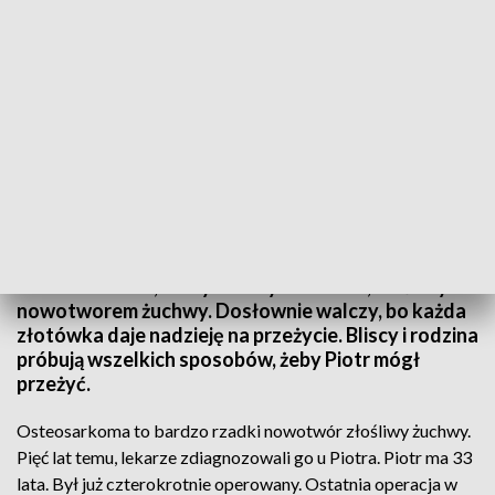
Pomoc dla Piotra. Walczy z chorobą nowotworową
Dramatyczny apel o pomoc dla ciężko chorego
Piotra z Lublina, który walczy z rzadkim, złośliwym
nowotworem żuchwy. Dosłownie walczy, bo każda
złotówka daje nadzieję na przeżycie. Bliscy i rodzina
próbują wszelkich sposobów, żeby Piotr mógł
przeżyć.
Osteosarkoma to bardzo rzadki nowotwór złośliwy żuchwy.
Pięć lat temu, lekarze zdiagnozowali go u Piotra. Piotr ma 33
lata. Był już czterokrotnie operowany. Ostatnia operacja w