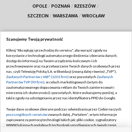
OPOLE
/
POZNAŃ
/
RZESZÓW
/
SZCZECIN
/
WARSZAWA
/
WROCŁAW
Szanujemy Twoją prywatność
Dołącz do nas:
Kliknij "Akceptuję i przechodzę do serwisu", aby wyrazić zgody na
korzystanie z technologii automatycznego śledzenia i zbierania danych,
TVP
dostęp do informacji na Twoim urządzeniu końcowym i ich
Abonament TVP
przechowywanie oraz na przetwarzanie Twoich danych osobowych przez
Regulamin TVP
nas, czyli Telewizję Polską S.A. w likwidacji (zwaną dalej również „TVP”),
Emisja w TVP
Polityka prywatności
Zaufanych Partnerów z IAB* (1201 firm)
oraz pozostałych
Zaufanych
Partnerów TVP (93 firm)
, w celach marketingowych (w tym do
Centrum informacji TVP
Moje zgody
zautomatyzowanego dopasowania reklam do Twoich zainteresowań i
mierzenia ich skuteczności) i pozostałych, które wskazujemy poniżej, a
Naziemna Telewizja Cyfrowa
Pomoc
także zgody na udostępnianie przez nas identyfikatora PPID do Google.
Sklep TVP
Biuro reklamy
Twoje dane osobowe zbierane podczas odwiedzania przez Ciebie naszych
Rada Programowa
Kontakt
poszczególnych serwisów
zwanych dalej „Portalem”, w tym informacje
zapisywane za pomocą technologii takich jak: pliki cookie, sygnalizatory
System NOS
WWW lub innych podobnych technologii umożliwiających świadczenie
dopasowanych i bezpiecznych usług, personalizację treści oraz reklam,