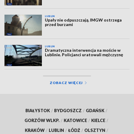
LUBLIN
Upały nie odpuszczają. IMGW ostrzega
przed burzami
LUBLIN
Dramatyczna interwencja na moście w
Lublinie. Policjanci uratowali mężczyznę
ZOBACZ WIĘCEJ
BIAŁYSTOK
/
BYDGOSZCZ
/
GDAŃSK
/
GORZÓW WLKP.
/
KATOWICE
/
KIELCE
/
KRAKÓW
/
LUBLIN
/
ŁÓDŹ
/
OLSZTYN
/