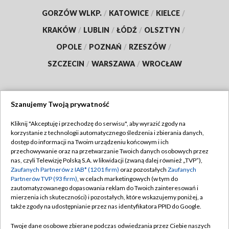
GORZÓW WLKP.
/
KATOWICE
/
KIELCE
/
KRAKÓW
/
LUBLIN
/
ŁÓDŹ
/
OLSZTYN
/
OPOLE
/
POZNAŃ
/
RZESZÓW
/
SZCZECIN
/
WARSZAWA
/
WROCŁAW
Szanujemy Twoją prywatność
Dołącz do nas:
Kliknij "Akceptuję i przechodzę do serwisu", aby wyrazić zgody na
korzystanie z technologii automatycznego śledzenia i zbierania danych,
TVP
dostęp do informacji na Twoim urządzeniu końcowym i ich
Abonament TVP
przechowywanie oraz na przetwarzanie Twoich danych osobowych przez
Regulamin TVP
nas, czyli Telewizję Polską S.A. w likwidacji (zwaną dalej również „TVP”),
Emisja w TVP
Polityka prywatności
Zaufanych Partnerów z IAB* (1201 firm)
oraz pozostałych
Zaufanych
Partnerów TVP (93 firm)
, w celach marketingowych (w tym do
Centrum informacji TVP
Moje zgody
zautomatyzowanego dopasowania reklam do Twoich zainteresowań i
mierzenia ich skuteczności) i pozostałych, które wskazujemy poniżej, a
Naziemna Telewizja Cyfrowa
Pomoc
także zgody na udostępnianie przez nas identyfikatora PPID do Google.
Sklep TVP
Biuro reklamy
Twoje dane osobowe zbierane podczas odwiedzania przez Ciebie naszych