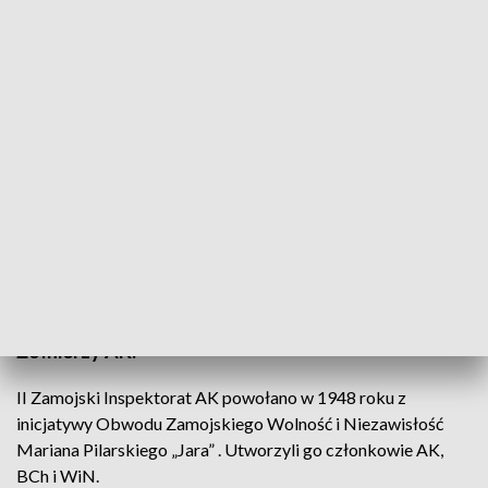
Film o zamojskiej AK
Premiera filmu "Wszystko dla Polski. Dzieje II
Zamojskiego Insepktoratu AK" w zamojskim
Centrum Kultury Filmowej . To trzeci film, który
powstał we współpracy lubelskiego oddziału TVP z
zamojskim oddziałem Światowego Związku
Żołnierzy AK.
II Zamojski Inspektorat AK powołano w 1948 roku z
inicjatywy Obwodu Zamojskiego Wolność i Niezawisłość
Mariana Pilarskiego „Jara” . Utworzyli go członkowie AK,
BCh i WiN.