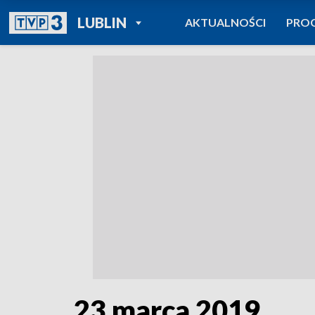
POWRÓT DO
LUBLIN
AKTUALNOŚCI
PRO
TVP REGIONY
23 marca 2019