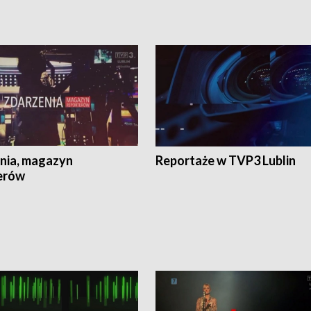
nia, magazyn
Reportaże w TVP3 Lublin
erów