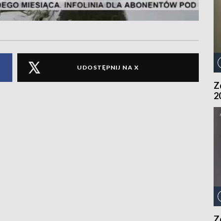
UDOSTĘPNIJ NA X
Z
2
Z