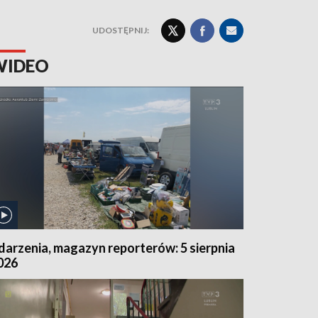
UDOSTĘPNIJ:
WIDEO
darzenia, magazyn reporterów: 5 sierpnia
026