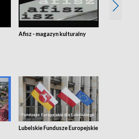
Afisz - magazyn kulturalny
Zobacz, co s
Lubelskie Fundusze Europejskie