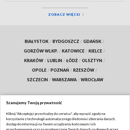
ZOBACZ WIĘCEJ
BIAŁYSTOK
/
BYDGOSZCZ
/
GDAŃSK
/
GORZÓW WLKP.
/
KATOWICE
/
KIELCE
/
KRAKÓW
/
LUBLIN
/
ŁÓDŹ
/
OLSZTYN
/
OPOLE
/
POZNAŃ
/
RZESZÓW
/
SZCZECIN
/
WARSZAWA
/
WROCŁAW
Szanujemy Twoją prywatność
Dołącz do nas:
Kliknij "Akceptuję i przechodzę do serwisu", aby wyrazić zgody na
korzystanie z technologii automatycznego śledzenia i zbierania danych,
TVP
dostęp do informacji na Twoim urządzeniu końcowym i ich
Abonament TVP
przechowywanie oraz na przetwarzanie Twoich danych osobowych przez