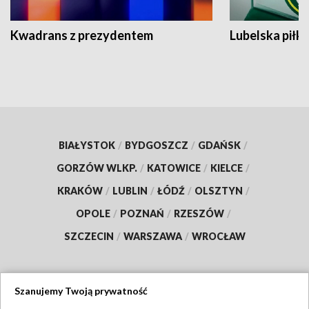
Kwadrans z prezydentem
Lubelska piłk
BIAŁYSTOK
/
BYDGOSZCZ
/
GDAŃSK
/
GORZÓW WLKP.
/
KATOWICE
/
KIELCE
/
KRAKÓW
/
LUBLIN
/
ŁÓDŹ
/
OLSZTYN
/
OPOLE
/
POZNAŃ
/
RZESZÓW
/
SZCZECIN
/
WARSZAWA
/
WROCŁAW
Szanujemy Twoją prywatność
Dołącz do nas: