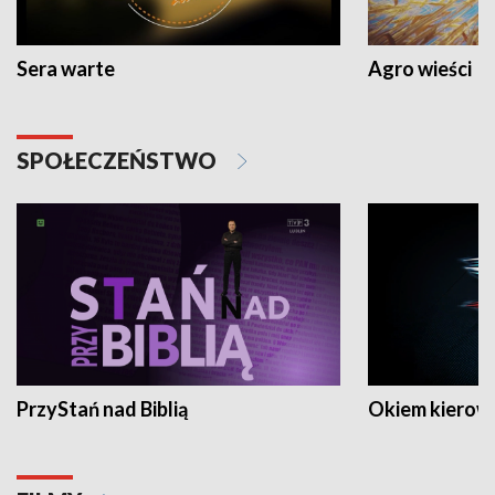
Sera warte
Agro wieści
SPOŁECZEŃSTWO
PrzyStań nad Biblią
Okiem kierow