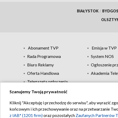
BIAŁYSTOK
/
BYDGO
OLSZTY
Abonament TVP
Emisja w TVP
Rada Programowa
System NOS
Biuro Reklamy
Ogłoszenie pr
Oferta Handlowa
Akademia Tele
Telegazeta ogłoszenia
Szanujemy Twoją prywatność
Regulamin TVP
Kliknij "Akceptuję i przechodzę do serwisu", aby wyrazić zg
końcowym i ich przechowywanie oraz na przetwarzanie Twoich
z IAB* (1201 firm)
oraz pozostałych
Zaufanych Partnerów T