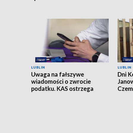
LUBLIN
LUBLIN
Uwaga na fałszywe
Dni K
wiadomości o zwrocie
Janow
podatku. KAS ostrzega
Czemp
przed oszustwem
of Po