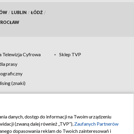
KÓW
/
LUBLIN
/
ŁÓDŹ
/
ROCŁAW
 Telewizja Cyfrowa
Sklep TVP
la prasy
tograficzny
sing (znaki)
klamy
Kontakt
rania danych, dostęp do informacji na Twoim urządzeniu
idacji (zwaną dalej również „TVP”),
Zaufanych Partnerów
anego dopasowania reklam do Twoich zainteresowań i