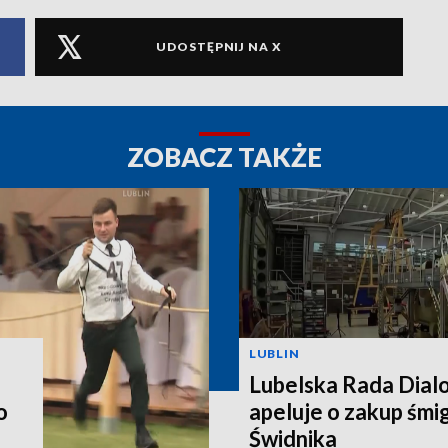
UDOSTĘPNIJ NA X
ZOBACZ TAKŻE
LUBLIN
Lubelska Rada Dial
o
apeluje o zakup śm
Świdnika