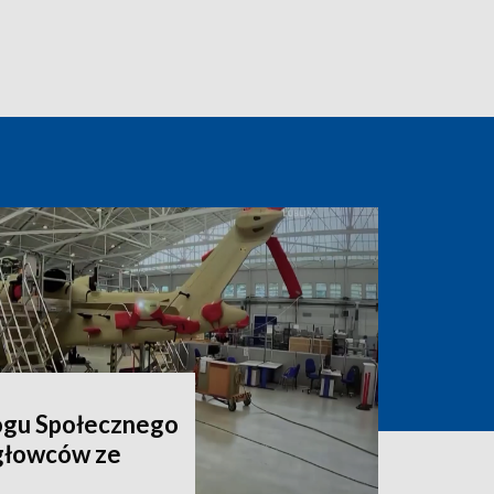
ogu Społecznego
igłowców ze