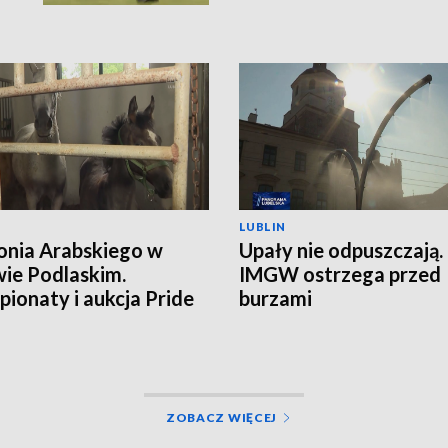
LUBLIN
onia Arabskiego w
Upały nie odpuszczają.
ie Podlaskim.
IMGW ostrzega przed
ionaty i aukcja Pride
burzami
land
ZOBACZ WIĘCEJ