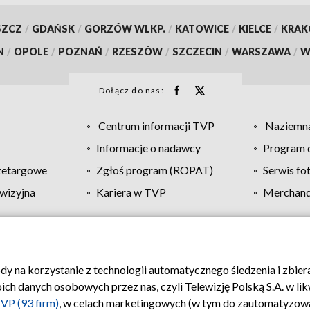
SZCZ
/
GDAŃSK
/
GORZÓW WLKP.
/
KATOWICE
/
KIELCE
/
KRA
N
/
OPOLE
/
POZNAŃ
/
RZESZÓW
/
SZCZECIN
/
WARSZAWA
/
W
Dołącz do nas:
Centrum informacji TVP
Naziemna
Informacje o nadawcy
Program d
zetargowe
Zgłoś program (ROPAT)
Serwis fo
wizyjna
Kariera w TVP
Merchandi
Polityka prywatności
Moje zgody
Pomoc
Biuro re
ody na korzystanie z technologii automatycznego śledzenia i zbie
 danych osobowych przez nas, czyli Telewizję Polską S.A. w likw
VP (93 firm)
, w celach marketingowych (w tym do zautomatyzow