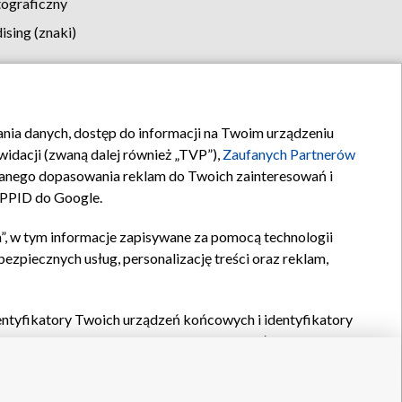
tograficzny
sing (znaki)
klamy
Kontakt
rania danych, dostęp do informacji na Twoim urządzeniu
idacji (zwaną dalej również „TVP”),
Zaufanych Partnerów
anego dopasowania reklam do Twoich zainteresowań i
a PPID do Google.
”, w tym informacje zapisywane za pomocą technologii
zpiecznych usług, personalizację treści oraz reklam,
identyfikatory Twoich urządzeń końcowych i identyfikatory
P,
Zaufanych Partnerów z IAB
oraz pozostałych
Zaufanych
 wyboru podstawowych reklam, wyboru spersonalizowanych
ch treści, pomiaru wydajności reklam, pomiaru wydajności