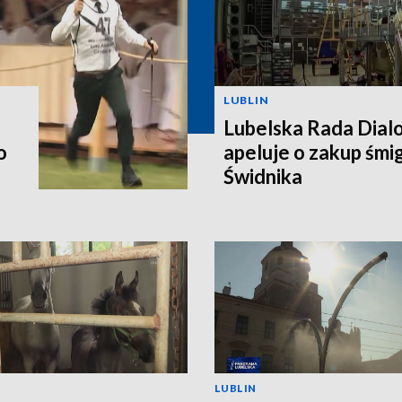
LUBLIN
Lubelska Rada Dial
o
apeluje o zakup śm
Świdnika
LUBLIN