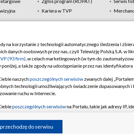
zetargowe
Zgłoś program (ROPAT)
Serwis fo
wizyjna
Kariera w TVP
Merchandi
Polityka prywatności
Moje zgody
Pomoc
Biuro re
ody na korzystanie z technologii automatycznego śledzenia i zbie
 danych osobowych przez nas, czyli Telewizję Polską S.A. w likw
VP (93 firm)
, w celach marketingowych (w tym do zautomatyzow
 poniżej, a także zgody na udostępnianie przez nas identyfikator
Ciebie naszych
poszczególnych serwisów
zwanych dalej „Portalem
obnych technologii umożliwiających świadczenie dopasowanych i be
zowanie ruchu w Internecie.
Ciebie
poszczególnych serwisów
na Portalu, takie jak adresy IP, 
sach Portalu czy historia odwiedzin będą przetwarzane przez TV
ji: przechowywania informacji na urządzeniu lub dostęp do nich,
©2026 Telewizja Polska S.A. w likwidacji
 przechodzę do serwisu
enia profilu spersonalizowanych treści, wyboru spersonalizowany