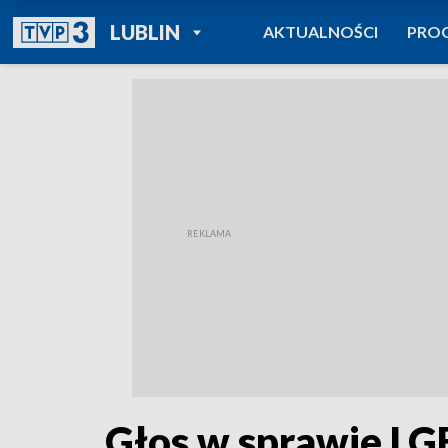
POWRÓT DO
LUBLIN
AKTUALNOŚCI
PRO
TVP REGIONY
Głos w sprawie LG