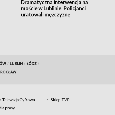
Dramatyczna interwencja na
moście w Lublinie. Policjanci
uratowali mężczyznę
KÓW
/
LUBLIN
/
ŁÓDŹ
/
ROCŁAW
 Telewizja Cyfrowa
Sklep TVP
la prasy