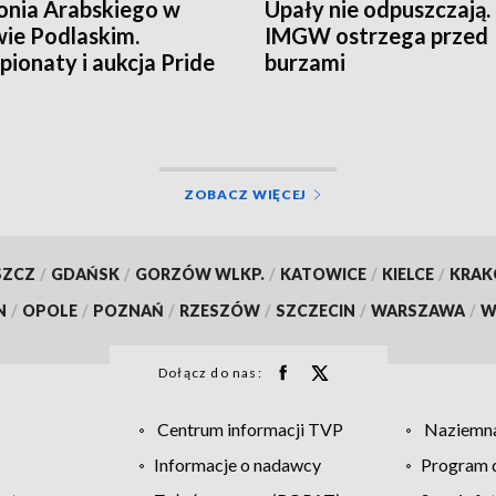
onia Arabskiego w
Upały nie odpuszczają.
ie Podlaskim.
IMGW ostrzega przed
ionaty i aukcja Pride
burzami
land
ZOBACZ WIĘCEJ
SZCZ
/
GDAŃSK
/
GORZÓW WLKP.
/
KATOWICE
/
KIELCE
/
KRA
N
/
OPOLE
/
POZNAŃ
/
RZESZÓW
/
SZCZECIN
/
WARSZAWA
/
W
Dołącz do nas:
Centrum informacji TVP
Naziemna
Informacje o nadawcy
Program d