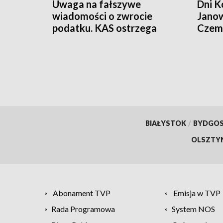
Uwaga na fałszywe
Dni K
wiadomości o zwrocie
Janow
podatku. KAS ostrzega
Czemp
przed oszustwem
of Po
BIAŁYSTOK
/
BYDGO
OLSZTY
Abonament TVP
Emisja w TVP
Rada Programowa
System NOS