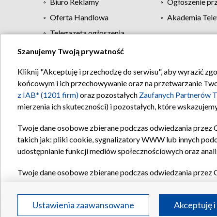
Biuro Reklamy
Ogłoszenie pr
Oferta Handlowa
Akademia Tele
Telegazeta ogłoszenia
Szanujemy Twoją prywatność
Regulamin TVP
Kliknij "Akceptuję i przechodzę do serwisu", aby wyrazić zg
końcowym i ich przechowywanie oraz na przetwarzanie Twoich
z IAB* (1201 firm)
oraz pozostałych
Zaufanych Partnerów T
mierzenia ich skuteczności) i pozostałych, które wskazujemy
Twoje dane osobowe zbierane podczas odwiedzania przez 
takich jak: pliki cookie, sygnalizatory WWW lub innych pod
udostępnianie funkcji mediów społecznościowych oraz anali
Twoje dane osobowe zbierane podczas odwiedzania przez 
plików cookie, informacje o Twoich wyszukiwaniach w serwi
Partnerów TVP
dla realizacji następujących celów i funkc
Ustawienia zaawansowane
Akceptuję i
reklam, tworzenia profilu spersonalizowanych reklam, tworz