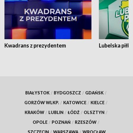
Kwadrans z prezydentem
Lubelska piłk
BIAŁYSTOK
/
BYDGOSZCZ
/
GDAŃSK
/
GORZÓW WLKP.
/
KATOWICE
/
KIELCE
/
KRAKÓW
/
LUBLIN
/
ŁÓDŹ
/
OLSZTYN
/
OPOLE
/
POZNAŃ
/
RZESZÓW
/
SZCZECIN
/
WARSZAWA
/
WROCŁAW