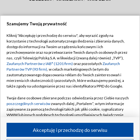
Szanujemy Twoją prywatność
Dołącz do nas:
Kliknij "Akceptuję i przechodzę do serwisu", aby wyrazić zgody na
korzystanie z technologii automatycznego śledzenia i zbierania danych,
TVP
dostęp do informacji na Twoim urządzeniu końcowym i ich
Abonament TVP
przechowywanie oraz na przetwarzanie Twoich danych osobowych przez
Regulamin TVP
nas, czyli Telewizję Polską S.A. w likwidacji (zwaną dalej również „TVP”),
Emisja w TVP
Polityka prywatności
Zaufanych Partnerów z IAB* (1201 firm)
oraz pozostałych
Zaufanych
Partnerów TVP (93 firm)
, w celach marketingowych (w tym do
Centrum informacji TVP
Moje zgody
zautomatyzowanego dopasowania reklam do Twoich zainteresowań i
mierzenia ich skuteczności) i pozostałych, które wskazujemy poniżej, a
Naziemna Telewizja Cyfrowa
Pomoc
także zgody na udostępnianie przez nas identyfikatora PPID do Google.
Sklep TVP
Biuro reklamy
Twoje dane osobowe zbierane podczas odwiedzania przez Ciebie naszych
Rada Programowa
Kontakt
poszczególnych serwisów
zwanych dalej „Portalem”, w tym informacje
zapisywane za pomocą technologii takich jak: pliki cookie, sygnalizatory
System NOS
WWW lub innych podobnych technologii umożliwiających świadczenie
dopasowanych i bezpiecznych usług, personalizację treści oraz reklam,
Informacje o nadawcy
Kanały
udostępnianie funkcji mediów społecznościowych oraz analizowanie
Akceptuję i przechodzę do serwisu
ruchu w Internecie.
Program dla prasy
©2026 Telewizja Polska S.A. w likwidacji