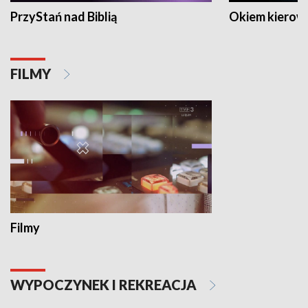
PrzyStań nad Biblią
Okiem kierow
FILMY
Filmy
WYPOCZYNEK I REKREACJA