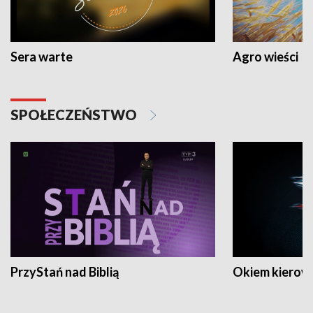
Sera warte
Agro wieści
SPOŁECZEŃSTWO
PrzyStań nad Biblią
Okiem kierow