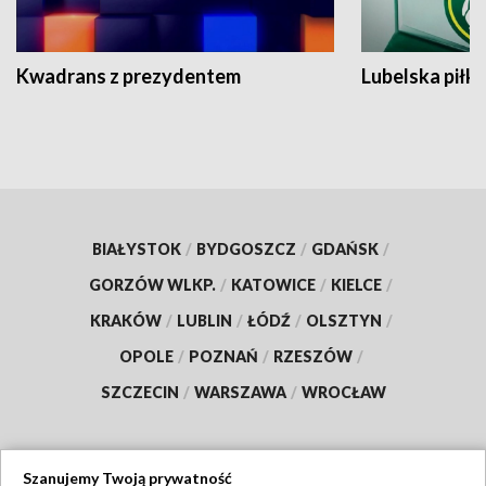
Kwadrans z prezydentem
Lubelska piłk
BIAŁYSTOK
/
BYDGOSZCZ
/
GDAŃSK
/
GORZÓW WLKP.
/
KATOWICE
/
KIELCE
/
KRAKÓW
/
LUBLIN
/
ŁÓDŹ
/
OLSZTYN
/
OPOLE
/
POZNAŃ
/
RZESZÓW
/
SZCZECIN
/
WARSZAWA
/
WROCŁAW
Szanujemy Twoją prywatność