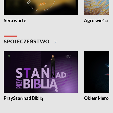
Sera warte
Agro wieści
SPOŁECZEŃSTWO
PrzyStań nad Biblią
Okiem kierow