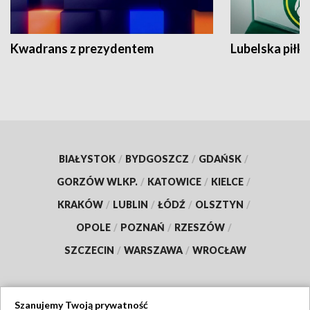
Kwadrans z prezydentem
Lubelska piłk
BIAŁYSTOK
/
BYDGOSZCZ
/
GDAŃSK
/
GORZÓW WLKP.
/
KATOWICE
/
KIELCE
/
KRAKÓW
/
LUBLIN
/
ŁÓDŹ
/
OLSZTYN
/
OPOLE
/
POZNAŃ
/
RZESZÓW
/
SZCZECIN
/
WARSZAWA
/
WROCŁAW
Szanujemy Twoją prywatność