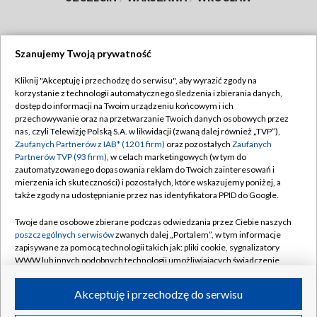
Szanujemy Twoją prywatność
Dołącz do nas:
Kliknij "Akceptuję i przechodzę do serwisu", aby wyrazić zgody na
korzystanie z technologii automatycznego śledzenia i zbierania danych,
TVP
dostęp do informacji na Twoim urządzeniu końcowym i ich
Abonament TVP
przechowywanie oraz na przetwarzanie Twoich danych osobowych przez
Regulamin TVP
nas, czyli Telewizję Polską S.A. w likwidacji (zwaną dalej również „TVP”),
Emisja w TVP
Polityka prywatności
Zaufanych Partnerów z IAB* (1201 firm)
oraz pozostałych
Zaufanych
Partnerów TVP (93 firm)
, w celach marketingowych (w tym do
Centrum informacji TVP
Moje zgody
zautomatyzowanego dopasowania reklam do Twoich zainteresowań i
mierzenia ich skuteczności) i pozostałych, które wskazujemy poniżej, a
Naziemna Telewizja Cyfrowa
Pomoc
także zgody na udostępnianie przez nas identyfikatora PPID do Google.
Sklep TVP
Biuro reklamy
Twoje dane osobowe zbierane podczas odwiedzania przez Ciebie naszych
Rada Programowa
Kontakt
poszczególnych serwisów
zwanych dalej „Portalem”, w tym informacje
zapisywane za pomocą technologii takich jak: pliki cookie, sygnalizatory
System NOS
WWW lub innych podobnych technologii umożliwiających świadczenie
dopasowanych i bezpiecznych usług, personalizację treści oraz reklam,
Informacje o nadawcy
Kanały
udostępnianie funkcji mediów społecznościowych oraz analizowanie
Akceptuję i przechodzę do serwisu
ruchu w Internecie.
Program dla prasy
©2026 Telewizja Polska S.A. w likwidacji