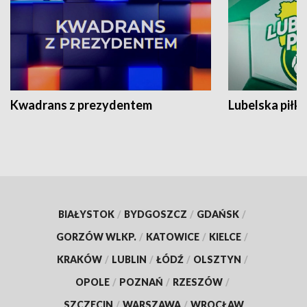
Kwadrans z prezydentem
Lubelska piłk
BIAŁYSTOK
/
BYDGOSZCZ
/
GDAŃSK
/
GORZÓW WLKP.
/
KATOWICE
/
KIELCE
/
KRAKÓW
/
LUBLIN
/
ŁÓDŹ
/
OLSZTYN
/
OPOLE
/
POZNAŃ
/
RZESZÓW
/
SZCZECIN
/
WARSZAWA
/
WROCŁAW