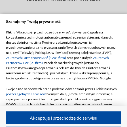
Szanujemy Twoją prywatność
Dołącz do nas:
Kliknij "Akceptuję i przechodzę do serwisu", aby wyrazić zgody na
korzystanie z technologii automatycznego śledzenia i zbierania danych,
TVP
dostęp do informacji na Twoim urządzeniu końcowym i ich
Abonament TVP
przechowywanie oraz na przetwarzanie Twoich danych osobowych przez
Regulamin TVP
nas, czyli Telewizję Polską S.A. w likwidacji (zwaną dalej również „TVP”),
Emisja w TVP
Polityka prywatności
Zaufanych Partnerów z IAB* (1201 firm)
oraz pozostałych
Zaufanych
Partnerów TVP (93 firm)
, w celach marketingowych (w tym do
Centrum informacji TVP
Moje zgody
zautomatyzowanego dopasowania reklam do Twoich zainteresowań i
mierzenia ich skuteczności) i pozostałych, które wskazujemy poniżej, a
Naziemna Telewizja Cyfrowa
Pomoc
także zgody na udostępnianie przez nas identyfikatora PPID do Google.
Sklep TVP
Biuro reklamy
Twoje dane osobowe zbierane podczas odwiedzania przez Ciebie naszych
Rada Programowa
Kontakt
poszczególnych serwisów
zwanych dalej „Portalem”, w tym informacje
zapisywane za pomocą technologii takich jak: pliki cookie, sygnalizatory
System NOS
WWW lub innych podobnych technologii umożliwiających świadczenie
dopasowanych i bezpiecznych usług, personalizację treści oraz reklam,
Informacje o nadawcy
Kanały
udostępnianie funkcji mediów społecznościowych oraz analizowanie
Akceptuję i przechodzę do serwisu
ruchu w Internecie.
Program dla prasy
©2026 Telewizja Polska S.A. w likwidacji