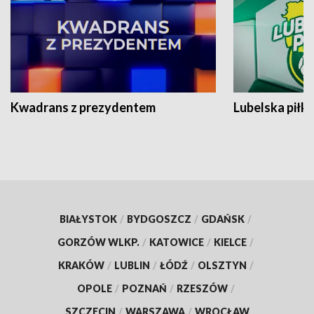
Kwadrans z prezydentem
Lubelska piłk
BIAŁYSTOK
/
BYDGOSZCZ
/
GDAŃSK
/
GORZÓW WLKP.
/
KATOWICE
/
KIELCE
/
KRAKÓW
/
LUBLIN
/
ŁÓDŹ
/
OLSZTYN
/
OPOLE
/
POZNAŃ
/
RZESZÓW
/
SZCZECIN
/
WARSZAWA
/
WROCŁAW