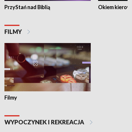
PrzyStań nad Biblią
Okiem kierow
FILMY
Filmy
WYPOCZYNEK I REKREACJA