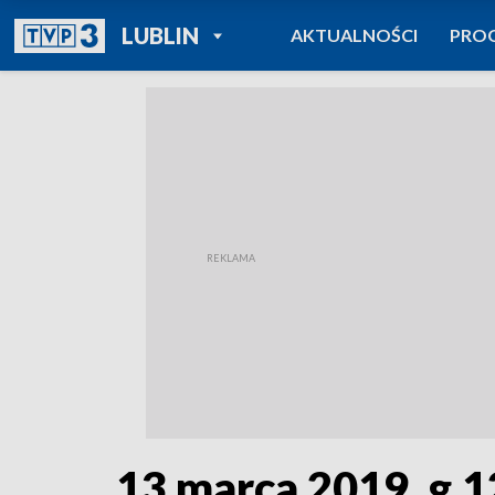
POWRÓT DO
LUBLIN
AKTUALNOŚCI
PRO
TVP REGIONY
13 marca 2019, g.1