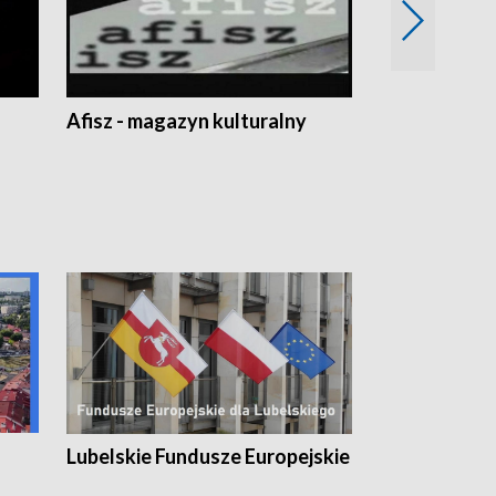
Afisz - magazyn kulturalny
Zobacz, co s
Lubelskie Fundusze Europejskie