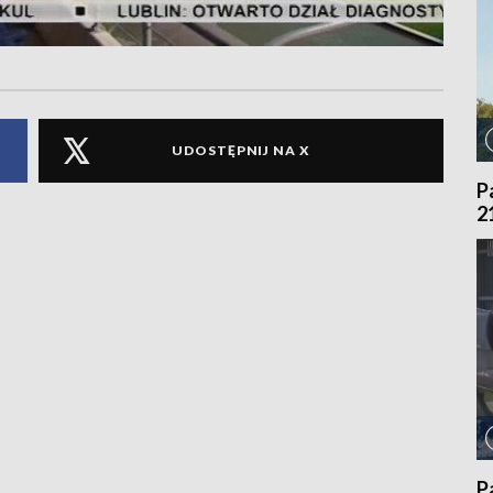
UDOSTĘPNIJ NA X
P
2
P