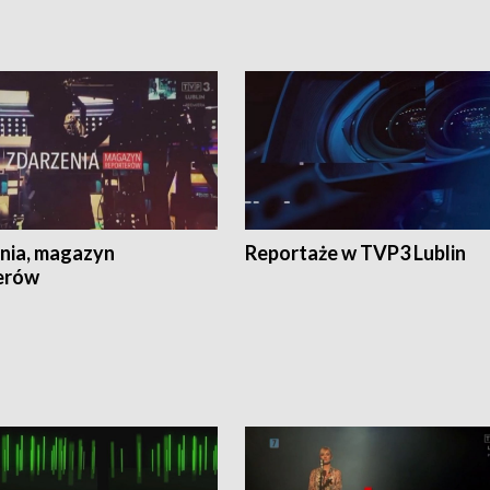
nia, magazyn
Reportaże w TVP3 Lublin
erów