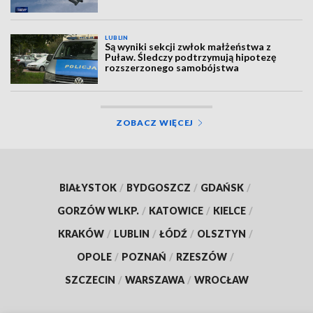
LUBLIN
Są wyniki sekcji zwłok małżeństwa z
Puław. Śledczy podtrzymują hipotezę
rozszerzonego samobójstwa
ZOBACZ WIĘCEJ
BIAŁYSTOK
/
BYDGOSZCZ
/
GDAŃSK
/
GORZÓW WLKP.
/
KATOWICE
/
KIELCE
/
KRAKÓW
/
LUBLIN
/
ŁÓDŹ
/
OLSZTYN
/
OPOLE
/
POZNAŃ
/
RZESZÓW
/
SZCZECIN
/
WARSZAWA
/
WROCŁAW