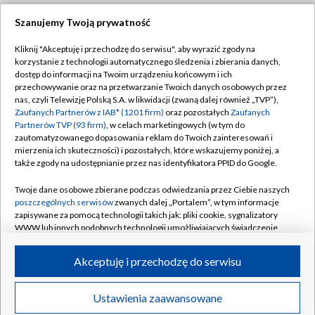
Szanujemy Twoją prywatność
Dołącz do nas:
Kliknij "Akceptuję i przechodzę do serwisu", aby wyrazić zgody na
korzystanie z technologii automatycznego śledzenia i zbierania danych,
TVP
dostęp do informacji na Twoim urządzeniu końcowym i ich
Abonament TVP
przechowywanie oraz na przetwarzanie Twoich danych osobowych przez
Regulamin TVP
nas, czyli Telewizję Polską S.A. w likwidacji (zwaną dalej również „TVP”),
Emisja w TVP
Polityka prywatności
Zaufanych Partnerów z IAB* (1201 firm)
oraz pozostałych
Zaufanych
Partnerów TVP (93 firm)
, w celach marketingowych (w tym do
Centrum informacji TVP
Moje zgody
zautomatyzowanego dopasowania reklam do Twoich zainteresowań i
mierzenia ich skuteczności) i pozostałych, które wskazujemy poniżej, a
Naziemna Telewizja Cyfrowa
Pomoc
także zgody na udostępnianie przez nas identyfikatora PPID do Google.
Sklep TVP
Biuro reklamy
Twoje dane osobowe zbierane podczas odwiedzania przez Ciebie naszych
Rada Programowa
Kontakt
poszczególnych serwisów
zwanych dalej „Portalem”, w tym informacje
zapisywane za pomocą technologii takich jak: pliki cookie, sygnalizatory
System NOS
WWW lub innych podobnych technologii umożliwiających świadczenie
dopasowanych i bezpiecznych usług, personalizację treści oraz reklam,
Informacje o nadawcy
Kanały
udostępnianie funkcji mediów społecznościowych oraz analizowanie
Akceptuję i przechodzę do serwisu
ruchu w Internecie.
Program dla prasy
©2026 Telewizja Polska S.A. w likwidacji
Biuro Reklamy
Twoje dane osobowe zbierane podczas odwiedzania przez Ciebie
Ustawienia zaawansowane
poszczególnych serwisów
na Portalu, takie jak adresy IP, identyfikatory
Ogłoszenie przetargowe