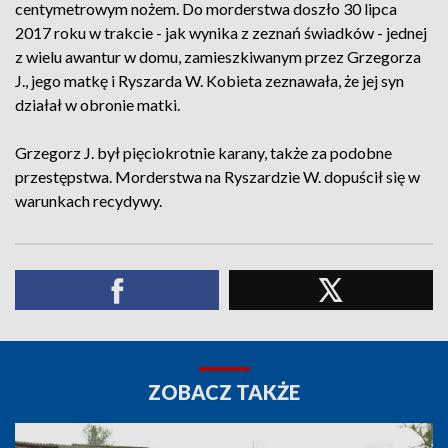
centymetrowym nożem. Do morderstwa doszło 30 lipca
2017 roku w trakcie - jak wynika z zeznań świadków - jednej
z wielu awantur w domu, zamieszkiwanym przez Grzegorza
J., jego matkę i Ryszarda W. Kobieta zeznawała, że jej syn
działał w obronie matki.
Grzegorz J. był pięciokrotnie karany, także za podobne
przestępstwa. Morderstwa na Ryszardzie W. dopuścił się w
warunkach recydywy.
ZOBACZ TAKŻE