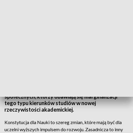
Konstytucja dla Nauki
Wszystkie lubelskie uczelnie skutecznie wdrażają
Konstytucję dla Nauki - mówił dziś w Lublinie
wiceminister nauki i szkolnictwa wyższego. Piotr
Müller odpowiadał na pytania studentów nauk
społecznych, którzy obawiają się marginalizacji
tego typu kierunków studiów w nowej
rzeczywistości akademickiej.
Konstytucja dla Nauki to szereg zmian, które mają być dla
uczelni wyższych impulsem do rozwoju. Zasadnicza to inny