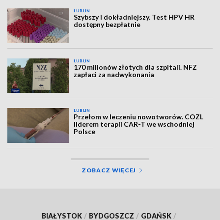
LUBLIN
Szybszy i dokładniejszy. Test HPV HR
dostępny bezpłatnie
LUBLIN
170 milionów złotych dla szpitali. NFZ
zapłaci za nadwykonania
LUBLIN
Przełom w leczeniu nowotworów. COZL
liderem terapii CAR-T we wschodniej
Polsce
ZOBACZ WIĘCEJ
BIAŁYSTOK
/
BYDGOSZCZ
/
GDAŃSK
/