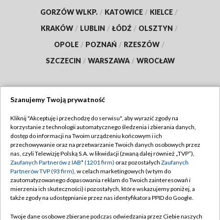
GORZÓW WLKP.
/
KATOWICE
/
KIELCE
/
KRAKÓW
/
LUBLIN
/
ŁÓDŹ
/
OLSZTYN
/
OPOLE
/
POZNAŃ
/
RZESZÓW
/
SZCZECIN
/
WARSZAWA
/
WROCŁAW
Szanujemy Twoją prywatność
Dołącz do nas:
Kliknij "Akceptuję i przechodzę do serwisu", aby wyrazić zgody na
korzystanie z technologii automatycznego śledzenia i zbierania danych,
TVP
dostęp do informacji na Twoim urządzeniu końcowym i ich
Abonament TVP
przechowywanie oraz na przetwarzanie Twoich danych osobowych przez
Regulamin TVP
nas, czyli Telewizję Polską S.A. w likwidacji (zwaną dalej również „TVP”),
Emisja w TVP
Polityka prywatności
Zaufanych Partnerów z IAB* (1201 firm)
oraz pozostałych
Zaufanych
Partnerów TVP (93 firm)
, w celach marketingowych (w tym do
Centrum informacji TVP
Moje zgody
zautomatyzowanego dopasowania reklam do Twoich zainteresowań i
mierzenia ich skuteczności) i pozostałych, które wskazujemy poniżej, a
Naziemna Telewizja Cyfrowa
Pomoc
także zgody na udostępnianie przez nas identyfikatora PPID do Google.
Sklep TVP
Biuro reklamy
Twoje dane osobowe zbierane podczas odwiedzania przez Ciebie naszych