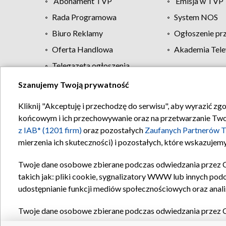
Abonament TVP
Emisja w TVP
Rada Programowa
System NOS
Biuro Reklamy
Ogłoszenie pr
Oferta Handlowa
Akademia Tele
Telegazeta ogłoszenia
Szanujemy Twoją prywatność
Regulamin TVP
Kliknij "Akceptuję i przechodzę do serwisu", aby wyrazić zg
końcowym i ich przechowywanie oraz na przetwarzanie Twoich
z IAB* (1201 firm)
oraz pozostałych
Zaufanych Partnerów T
mierzenia ich skuteczności) i pozostałych, które wskazujemy
Twoje dane osobowe zbierane podczas odwiedzania przez 
takich jak: pliki cookie, sygnalizatory WWW lub innych pod
udostępnianie funkcji mediów społecznościowych oraz anali
Twoje dane osobowe zbierane podczas odwiedzania przez 
plików cookie, informacje o Twoich wyszukiwaniach w serwi