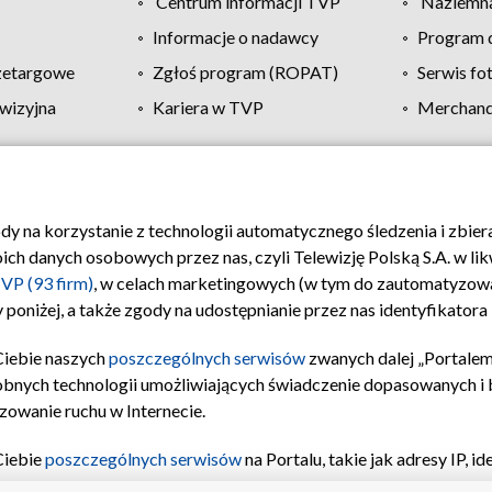
Centrum informacji TVP
Naziemna
Informacje o nadawcy
Program d
zetargowe
Zgłoś program (ROPAT)
Serwis fo
wizyjna
Kariera w TVP
Merchandi
Polityka prywatności
Moje zgody
Pomoc
Biuro re
ody na korzystanie z technologii automatycznego śledzenia i zbie
 danych osobowych przez nas, czyli Telewizję Polską S.A. w likw
VP (93 firm)
, w celach marketingowych (w tym do zautomatyzow
 poniżej, a także zgody na udostępnianie przez nas identyfikator
Ciebie naszych
poszczególnych serwisów
zwanych dalej „Portalem
obnych technologii umożliwiających świadczenie dopasowanych i be
zowanie ruchu w Internecie.
Ciebie
poszczególnych serwisów
na Portalu, takie jak adresy IP, 
sach Portalu czy historia odwiedzin będą przetwarzane przez TV