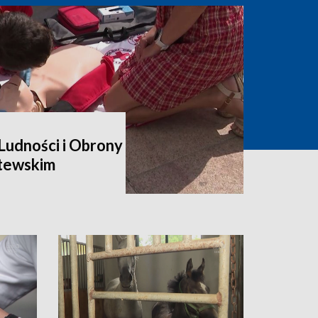
udności i Obrony
itewskim