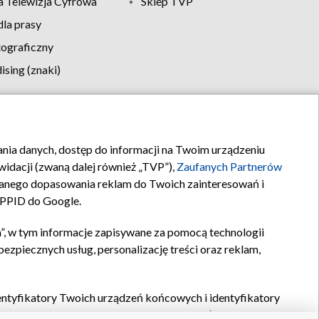
 Telewizja Cyfrowa
Sklep TVP
la prasy
tograficzny
sing (znaki)
klamy
Kontakt
rania danych, dostęp do informacji na Twoim urządzeniu
idacji (zwaną dalej również „TVP”),
Zaufanych Partnerów
anego dopasowania reklam do Twoich zainteresowań i
a PPID do Google.
”, w tym informacje zapisywane za pomocą technologii
zpiecznych usług, personalizację treści oraz reklam,
identyfikatory Twoich urządzeń końcowych i identyfikatory
P,
Zaufanych Partnerów z IAB
oraz pozostałych
Zaufanych