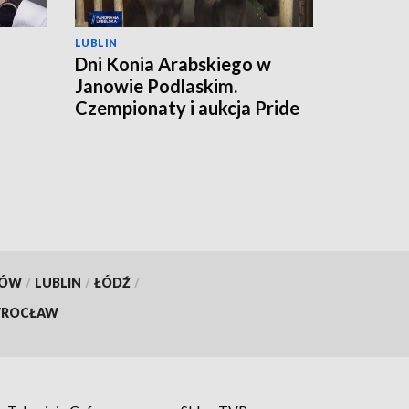
LUBLIN
Dni Konia Arabskiego w
Janowie Podlaskim.
a
Czempionaty i aukcja Pride
of Poland
KÓW
/
LUBLIN
/
ŁÓDŹ
/
ROCŁAW