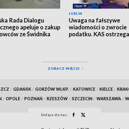
LUBLIN
ska Rada Dialogu
Uwaga na fałszywe
cznego apeluje o zakup
wiadomości o zwrocie
owców ze Świdnika
podatku. KAS ostrzeg
przed oszustwem
ZOBACZ WIĘCEJ
SZCZ
/
GDAŃSK
/
GORZÓW WLKP.
/
KATOWICE
/
KIELCE
/
KRA
N
/
OPOLE
/
POZNAŃ
/
RZESZÓW
/
SZCZECIN
/
WARSZAWA
/
W
Dołącz do nas: