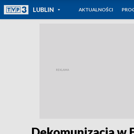
POWRÓT DO
LUBLIN
AKTUALNOŚCI
PRO
TVP REGIONY
Dekomunizacja w B