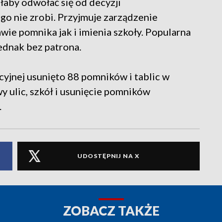
łaby odwołać się od decyzji
ego nie zrobi. Przyjmuje zarządzenie
ie pomnika jak i imienia szkoły. Popularna
ednak bez patrona.
yjnej usunięto 88 pomników i tablic w
 ulic, szkół i usunięcie pomników
.
UDOSTĘPNIJ NA X
ZOBACZ TAKŻE