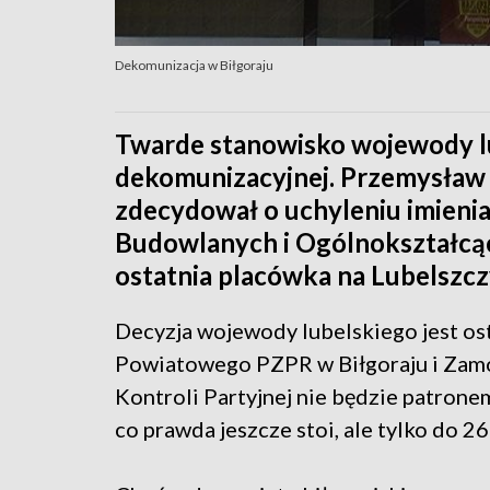
Dekomunizacja w Biłgoraju
Twarde stanowisko wojewody l
dekomunizacyjnej. Przemysław
zdecydował o uchyleniu imieni
Budowlanych i Ogólnokształcąc
ostatnia placówka na Lubelszczy
Decyzja wojewody lubelskiego jest os
Powiatowego PZPR w Biłgoraju i Zamo
Kontroli Partyjnej nie będzie patrone
co prawda jeszcze stoi, ale tylko do 26