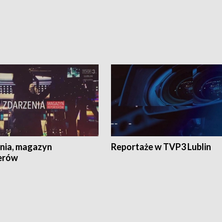
nia, magazyn
Reportaże w TVP3 Lublin
erów