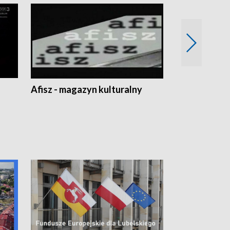
Afisz - magazyn kulturalny
Zobacz, co s