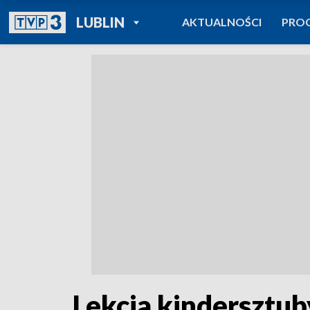
POWRÓT DO
LUBLIN
AKTUALNOŚCI
PRO
TVP REGIONY
Lekcja kindersztub