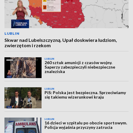
LUBLIN
Skwar nad Lubelszczyzną. Upał doskwiera ludziom,
zwierzętom i rzekom
LUBLIN
260 sztuk amunicji z czasów wojny.
Saperzy zabezpieczyli niebezpieczne
znaleziska
LUBLIN
PiS: Polska jest bezpieczna. Sprzeciwiamy
się takiemu wizerunkowi kraju
LUBLIN
16 dzieci w szpitalu po obozie sportowym.
Policja wyjaśnia przyczyny zatrucia