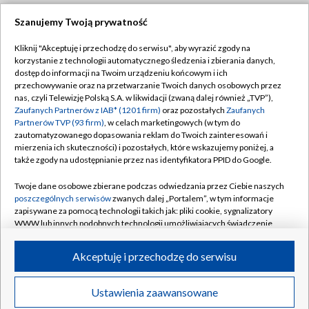
Szanujemy Twoją prywatność
Dołącz do nas:
Kliknij "Akceptuję i przechodzę do serwisu", aby wyrazić zgody na
korzystanie z technologii automatycznego śledzenia i zbierania danych,
TVP
dostęp do informacji na Twoim urządzeniu końcowym i ich
Abonament TVP
przechowywanie oraz na przetwarzanie Twoich danych osobowych przez
Regulamin TVP
nas, czyli Telewizję Polską S.A. w likwidacji (zwaną dalej również „TVP”),
Emisja w TVP
Polityka prywatności
Zaufanych Partnerów z IAB* (1201 firm)
oraz pozostałych
Zaufanych
Partnerów TVP (93 firm)
, w celach marketingowych (w tym do
Centrum informacji TVP
Moje zgody
zautomatyzowanego dopasowania reklam do Twoich zainteresowań i
mierzenia ich skuteczności) i pozostałych, które wskazujemy poniżej, a
Naziemna Telewizja Cyfrowa
Pomoc
także zgody na udostępnianie przez nas identyfikatora PPID do Google.
Sklep TVP
Biuro reklamy
Twoje dane osobowe zbierane podczas odwiedzania przez Ciebie naszych
Rada Programowa
Kontakt
poszczególnych serwisów
zwanych dalej „Portalem”, w tym informacje
zapisywane za pomocą technologii takich jak: pliki cookie, sygnalizatory
System NOS
WWW lub innych podobnych technologii umożliwiających świadczenie
dopasowanych i bezpiecznych usług, personalizację treści oraz reklam,
Informacje o nadawcy
Kanały
udostępnianie funkcji mediów społecznościowych oraz analizowanie
Akceptuję i przechodzę do serwisu
ruchu w Internecie.
Program dla prasy
©2026 Telewizja Polska S.A. w likwidacji
Biuro Reklamy
Twoje dane osobowe zbierane podczas odwiedzania przez Ciebie
Ustawienia zaawansowane
poszczególnych serwisów
na Portalu, takie jak adresy IP, identyfikatory
Ogłoszenie przetargowe