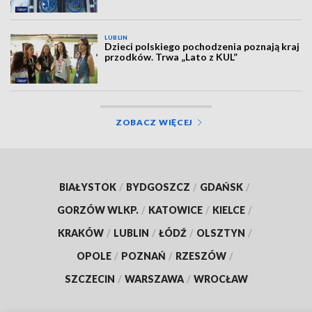
LUBLIN
Dzieci polskiego pochodzenia poznają kraj
przodków. Trwa „Lato z KUL”
ZOBACZ WIĘCEJ
BIAŁYSTOK
/
BYDGOSZCZ
/
GDAŃSK
/
GORZÓW WLKP.
/
KATOWICE
/
KIELCE
/
KRAKÓW
/
LUBLIN
/
ŁÓDŹ
/
OLSZTYN
/
OPOLE
/
POZNAŃ
/
RZESZÓW
/
SZCZECIN
/
WARSZAWA
/
WROCŁAW