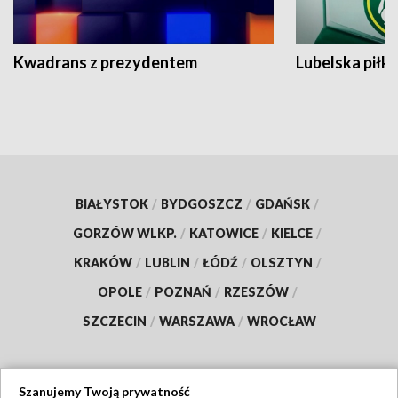
Kwadrans z prezydentem
Lubelska piłk
BIAŁYSTOK
/
BYDGOSZCZ
/
GDAŃSK
/
GORZÓW WLKP.
/
KATOWICE
/
KIELCE
/
KRAKÓW
/
LUBLIN
/
ŁÓDŹ
/
OLSZTYN
/
OPOLE
/
POZNAŃ
/
RZESZÓW
/
SZCZECIN
/
WARSZAWA
/
WROCŁAW
Szanujemy Twoją prywatność