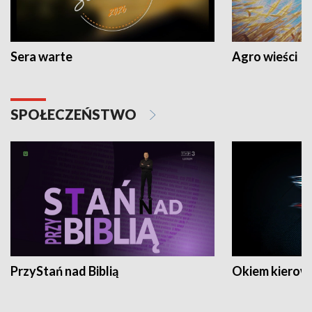
Sera warte
Agro wieści
SPOŁECZEŃSTWO
PrzyStań nad Biblią
Okiem kierow