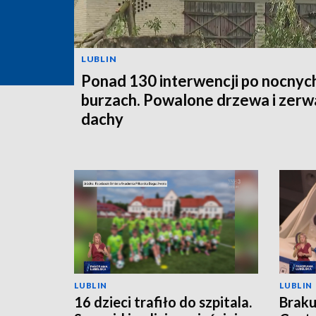
LUBLIN
Ponad 130 interwencji po nocnyc
burzach. Powalone drzewa i zer
dachy
LUBLIN
LUBLIN
16 dzieci trafiło do szpitala.
Braku