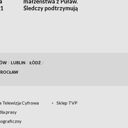
a
małżeństwa z Puław.
01
Śledczy podtrzymują
hipotezę rozszerzonego
samobójstwa
KÓW
/
LUBLIN
/
ŁÓDŹ
/
ROCŁAW
 Telewizja Cyfrowa
Sklep TVP
la prasy
tograficzny