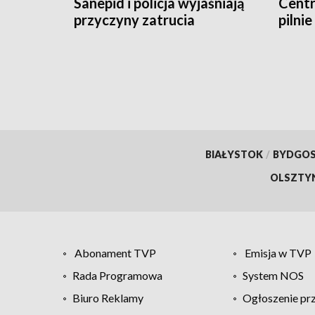
Sanepid i policja wyjaśniają
Cent
przyczyny zatrucia
pilni
BIAŁYSTOK
/
BYDGO
OLSZTY
Abonament TVP
Emisja w TVP
Rada Programowa
System NOS
Biuro Reklamy
Ogłoszenie pr