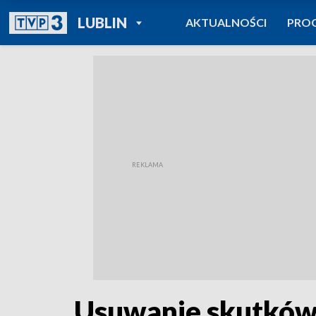
POWRÓT DO
LUBLIN
AKTUALNOŚCI
PRO
TVP REGIONY
Usuwanie skutków