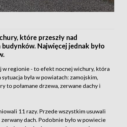
chury, które przeszły nad
a budynków. Najwięcej jednak było
w.
j w regionie - to efekt nocnej wichury, która
 sytuacja była w powiatach: zamojskim,
ury to połamane drzewa, zerwane dachy i
niowali 11 razy. Przede wszystkim usuwali
en zerwany dach. Podobnie było w powiecie