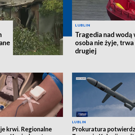
LUBLIN
h
Tragedia nad wodą 
wane
osoba nie żyje, trw
drugiej
LUBLIN
je krwi. Regionalne
Prokuratura potwierd