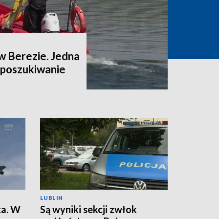
w Berezie. Jedna
a poszukiwanie
LUBLIN
za. W
Są wyniki sekcji zwłok