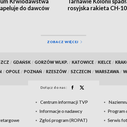
rum Krwiodawstwa
Tarnawie Kolonii spadł
e apeluje do dawców
rosyjska rakieta CH-1
ZOBACZ WIĘCEJ
SZCZ
/
GDAŃSK
/
GORZÓW WLKP.
/
KATOWICE
/
KIELCE
/
KRA
N
/
OPOLE
/
POZNAŃ
/
RZESZÓW
/
SZCZECIN
/
WARSZAWA
/
W
Dołącz do nas:
Centrum informacji TVP
Naziemna
Informacje o nadawcy
Program d
zetargowe
Zgłoś program (ROPAT)
Serwis fo