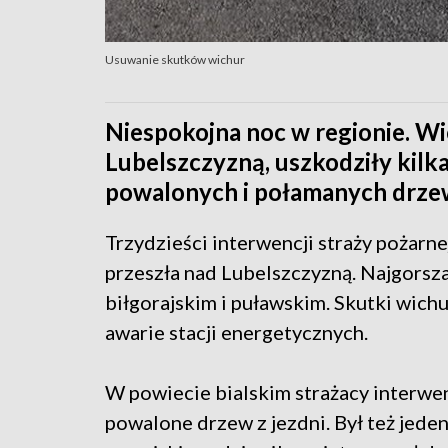
Usuwanie skutków wichur
Niespokojna noc w regionie. Wi
Lubelszczyzną, uszkodziły kilk
powalonych i połamanych drze
Trzydzieści interwencji straży pożarne
przeszła nad Lubelszczyzną. Najgorsza
biłgorajskim i puławskim. Skutki wich
awarie stacji energetycznych.
W powiecie bialskim strażacy interwe
powalone drzew z jezdni. Był też jed