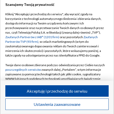
Szanujemy Twoją prywatność
Dołącz do nas:
Kliknij "Akceptuję i przechodzę do serwisu", aby wyrazić zgody na
korzystanie z technologii automatycznego śledzenia i zbierania danych,
TVP
dostęp do informacji na Twoim urządzeniu końcowym i ich
Abonament TVP
przechowywanie oraz na przetwarzanie Twoich danych osobowych przez
Regulamin TVP
nas, czyli Telewizję Polską S.A. w likwidacji (zwaną dalej również „TVP”),
Emisja w TVP
Polityka prywatności
Zaufanych Partnerów z IAB* (1201 firm)
oraz pozostałych
Zaufanych
Partnerów TVP (93 firm)
, w celach marketingowych (w tym do
Centrum informacji TVP
Moje zgody
zautomatyzowanego dopasowania reklam do Twoich zainteresowań i
mierzenia ich skuteczności) i pozostałych, które wskazujemy poniżej, a
Naziemna Telewizja Cyfrowa
Pomoc
także zgody na udostępnianie przez nas identyfikatora PPID do Google.
Sklep TVP
Biuro reklamy
Twoje dane osobowe zbierane podczas odwiedzania przez Ciebie naszych
Rada Programowa
Kontakt
poszczególnych serwisów
zwanych dalej „Portalem”, w tym informacje
zapisywane za pomocą technologii takich jak: pliki cookie, sygnalizatory
System NOS
WWW lub innych podobnych technologii umożliwiających świadczenie
dopasowanych i bezpiecznych usług, personalizację treści oraz reklam,
Informacje o nadawcy
Kanały
udostępnianie funkcji mediów społecznościowych oraz analizowanie
Akceptuję i przechodzę do serwisu
ruchu w Internecie.
Program dla prasy
©2026 Telewizja Polska S.A. w likwidacji
Biuro Reklamy
Twoje dane osobowe zbierane podczas odwiedzania przez Ciebie
Ustawienia zaawansowane
poszczególnych serwisów
na Portalu, takie jak adresy IP, identyfikatory
Ogłoszenie przetargowe
Twoich urządzeń końcowych i identyfikatory plików cookie, informacje o