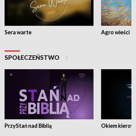
Sera warte
Agro wieści
SPOŁECZEŃSTWO
PrzyStań nad Biblią
Okiem kierow