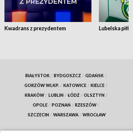
Kwadrans z prezydentem
Lubelska piłk
BIAŁYSTOK
/
BYDGOSZCZ
/
GDAŃSK
/
GORZÓW WLKP.
/
KATOWICE
/
KIELCE
/
KRAKÓW
/
LUBLIN
/
ŁÓDŹ
/
OLSZTYN
/
OPOLE
/
POZNAŃ
/
RZESZÓW
/
SZCZECIN
/
WARSZAWA
/
WROCŁAW