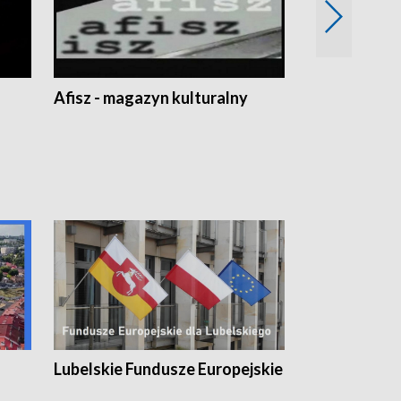
Afisz - magazyn kulturalny
Zobacz, co s
Lubelskie Fundusze Europejskie