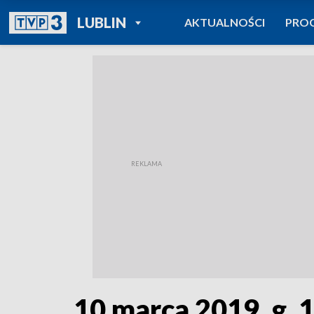
POWRÓT DO
LUBLIN
AKTUALNOŚCI
PRO
TVP REGIONY
10 marca 2019, g. 