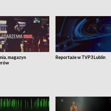
nia, magazyn
Reportaże w TVP3 Lublin
erów