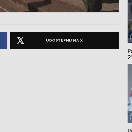
UDOSTĘPNIJ NA X
P
2
P