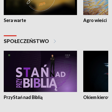
Sera warte
Agro wieści
SPOŁECZEŃSTWO
PrzyStań nad Biblią
Okiem kierow