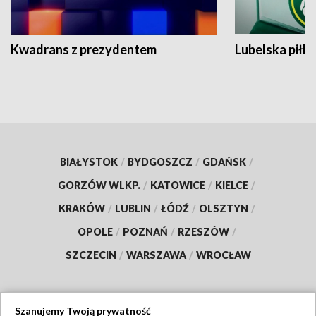
Kwadrans z prezydentem
Lubelska piłk
BIAŁYSTOK
/
BYDGOSZCZ
/
GDAŃSK
/
GORZÓW WLKP.
/
KATOWICE
/
KIELCE
/
KRAKÓW
/
LUBLIN
/
ŁÓDŹ
/
OLSZTYN
/
OPOLE
/
POZNAŃ
/
RZESZÓW
/
SZCZECIN
/
WARSZAWA
/
WROCŁAW
Szanujemy Twoją prywatność