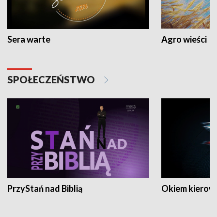
Sera warte
Agro wieści
SPOŁECZEŃSTWO
PrzyStań nad Biblią
Okiem kierow