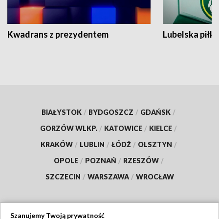
Kwadrans z prezydentem
Lubelska piłk
BIAŁYSTOK
/
BYDGOSZCZ
/
GDAŃSK
/
GORZÓW WLKP.
/
KATOWICE
/
KIELCE
/
KRAKÓW
/
LUBLIN
/
ŁÓDŹ
/
OLSZTYN
/
OPOLE
/
POZNAŃ
/
RZESZÓW
/
SZCZECIN
/
WARSZAWA
/
WROCŁAW
Szanujemy Twoją prywatność