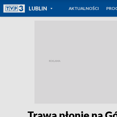
POWRÓT DO
LUBLIN
AKTUALNOŚCI
PRO
TVP REGIONY
Trawa płonie na G