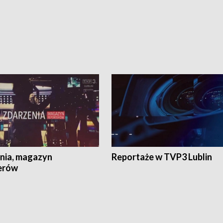
nia, magazyn
Reportaże w TVP3 Lublin
erów