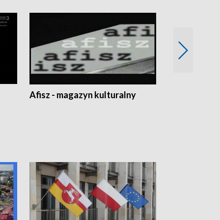
Afisz - magazyn kulturalny
Zobacz, co s