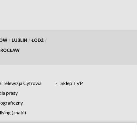
KÓW
/
LUBLIN
/
ŁÓDŹ
/
ROCŁAW
 Telewizja Cyfrowa
Sklep TVP
la prasy
tograficzny
sing (znaki)