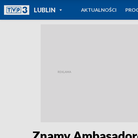
POWRÓT DO
LUBLIN
AKTUALNOŚCI
PRO
TVP REGIONY
Znamy Ambasador