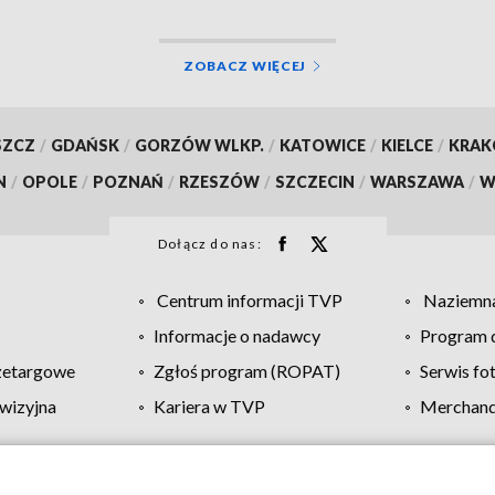
ZOBACZ WIĘCEJ
SZCZ
/
GDAŃSK
/
GORZÓW WLKP.
/
KATOWICE
/
KIELCE
/
KRA
N
/
OPOLE
/
POZNAŃ
/
RZESZÓW
/
SZCZECIN
/
WARSZAWA
/
W
Dołącz do nas:
Centrum informacji TVP
Naziemna
Informacje o nadawcy
Program d
zetargowe
Zgłoś program (ROPAT)
Serwis fo
wizyjna
Kariera w TVP
Merchandi