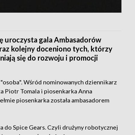
się uroczysta gala Ambasadorów
az kolejny doceniono tych, którzy
iają się do rozwoju i promocji
o "osoba". Wśród nominowanych dziennikarz
ta Piotr Tomala i piosenkarka Anna
hełmie piosenkarka została ambasadorem
iła do Spice Gears. Czyli drużyny robotycznej