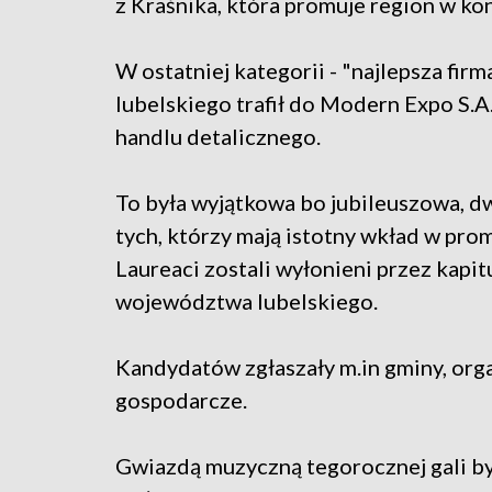
z Kraśnika, która promuje region w ko
W ostatniej kategorii - "najlepsza fi
lubelskiego trafił do Modern Expo S.A.
handlu detalicznego.
To była wyjątkowa bo jubileuszowa, d
tych, którzy mają istotny wkład w prom
Laureaci zostali wyłonieni przez kapi
województwa lubelskiego.
Kandydatów zgłaszały m.in gminy, organ
gospodarcze.
Gwiazdą muzyczną tegorocznej gali b