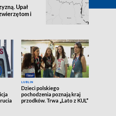
zyzną. Upał
zwierzętom i
LUBLIN
Dzieci polskiego
icja
pochodzenia poznają kraj
rucia
przodków. Trwa „Lato z KUL”