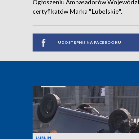
Ogłoszeniu Ambasadorów Województw
certyfikatów Marka "Lubelskie".
UDOSTĘPNIJ NA FACEBOOKU
LUBLIN