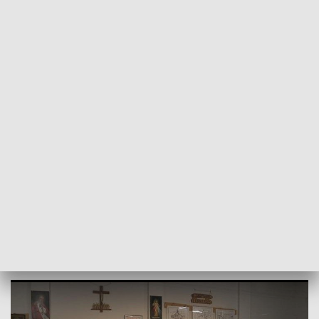
POWRÓT DO
LUBLIN
TVP REGIONY
Dla Alicji. Charytatywny spektakl w
Lublinie
2019-03-02