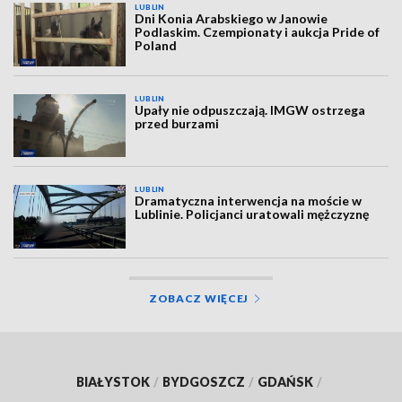
LUBLIN
Dni Konia Arabskiego w Janowie
Podlaskim. Czempionaty i aukcja Pride of
Poland
LUBLIN
Upały nie odpuszczają. IMGW ostrzega
przed burzami
LUBLIN
Dramatyczna interwencja na moście w
Lublinie. Policjanci uratowali mężczyznę
ZOBACZ WIĘCEJ
BIAŁYSTOK
/
BYDGOSZCZ
/
GDAŃSK
/