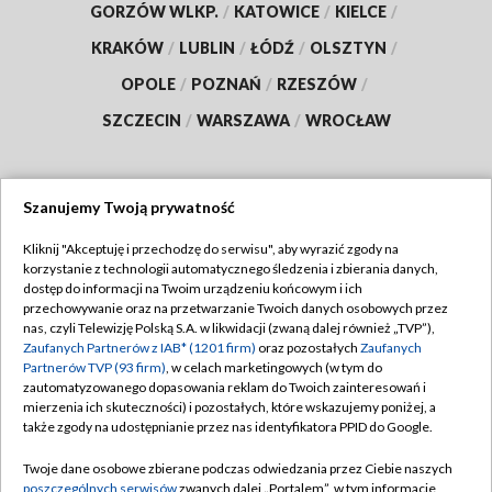
GORZÓW WLKP.
/
KATOWICE
/
KIELCE
/
KRAKÓW
/
LUBLIN
/
ŁÓDŹ
/
OLSZTYN
/
OPOLE
/
POZNAŃ
/
RZESZÓW
/
SZCZECIN
/
WARSZAWA
/
WROCŁAW
Szanujemy Twoją prywatność
Dołącz do nas:
Kliknij "Akceptuję i przechodzę do serwisu", aby wyrazić zgody na
korzystanie z technologii automatycznego śledzenia i zbierania danych,
TVP
dostęp do informacji na Twoim urządzeniu końcowym i ich
Abonament TVP
przechowywanie oraz na przetwarzanie Twoich danych osobowych przez
Regulamin TVP
nas, czyli Telewizję Polską S.A. w likwidacji (zwaną dalej również „TVP”),
Emisja w TVP
Polityka prywatności
Zaufanych Partnerów z IAB* (1201 firm)
oraz pozostałych
Zaufanych
Partnerów TVP (93 firm)
, w celach marketingowych (w tym do
Centrum informacji TVP
Moje zgody
zautomatyzowanego dopasowania reklam do Twoich zainteresowań i
mierzenia ich skuteczności) i pozostałych, które wskazujemy poniżej, a
Naziemna Telewizja Cyfrowa
Pomoc
także zgody na udostępnianie przez nas identyfikatora PPID do Google.
Sklep TVP
Biuro reklamy
Twoje dane osobowe zbierane podczas odwiedzania przez Ciebie naszych
Rada Programowa
Kontakt
poszczególnych serwisów
zwanych dalej „Portalem”, w tym informacje